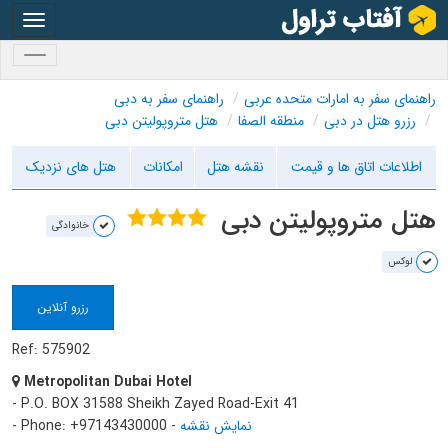
oggle
gation
oggle
gation
راهنمای سفر به امارات متحده عربی
راهنمای سفر به دبی
رزرو هتل در دبی
منطقه الصفا
هتل متروپولیتن دبی
اطلاعات اتاق ها و قیمت
نقشه هتل
امکانات
هتل های نزدیک
هتل متروپولیتن دبی
خانوادگی
لوکس
رزرو آنلاین
Ref: 575902
Metropolitan Dubai Hotel
- P.O. BOX 31588 Sheikh Zayed Road-Exit 41
نمایش نقشه
-
- Phone: +97143430000