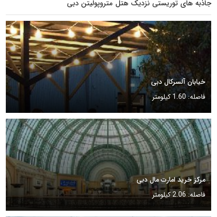
جاذبه های توریستی نزدیک هتل متروپولیتن دبی
خیابان آلسرکال دبی
فاصله: 1.60 کیلومتر
مرکز خرید امارت مال دبی
فاصله: 2.06 کیلومتر