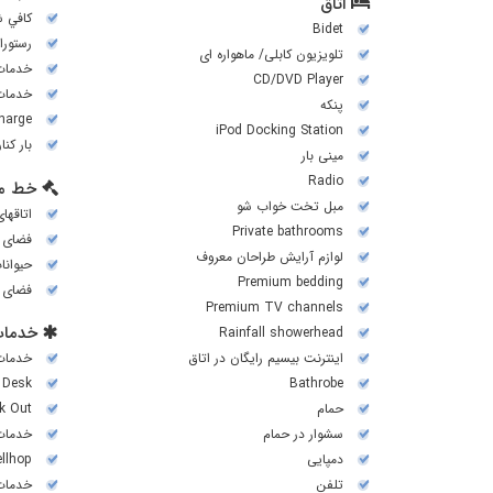
اتاق
کافي 
Bidet
رستورا
تلویزیون کابلی/ ماهواره ای
خدمات
CD/DVD Player
خدمات اتا
پنکه
harge)
iPod Docking Station
بار کنا
مینی بار
Radio
خط م
مبل تخت خواب شو
اتاقها
Private bathrooms
فضای 
لوازم آرایش طراحان معروف
حیوانا
Premium bedding
فضای 
Premium TV channels
خدمات
Rainfall showerhead
اینترنت بیسیم رایگان در اتاق
خدمات 
 Desk
Bathrobe
حمام
k Out
سشوار در حمام
خدمات
دمپایی
ellhop
تلفن
خدمات