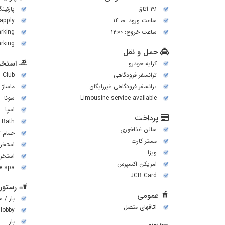
۱۹۱ اتاق
پارکین
ساعت ورود: ۱۴:۰۰
 apply
ساعت خروج: ۱۲:۰۰
arking
rking
حمل و نقل
استخر 
کرایه خودرو
ترانسفر فرودگاهی
h Club
ترانسفر فرودگاهی غیررایگان
ماساژ
Limousine service available
سونا
اسپا
پرداخت
 Bath
سالن غذاخوری
حمام ت
مستر کارت
استخر
ویزا
استخر 
امریکن اکسپرس
ce spa
JCB Card
رستورا
عمومی
بار / 
اتاقهای متصل
 lobby
بار