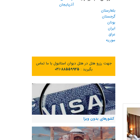
آذربایجان
بلغارستان
گرجستان
یونان
ایران
عراق
سوریه
جهت رزرو هتل در هتل دیوان استانبول با ما تماس
بگیرید :
۰۲۱-۸۸۵۵۹۹۲۵
کشورهای بدون ویزا