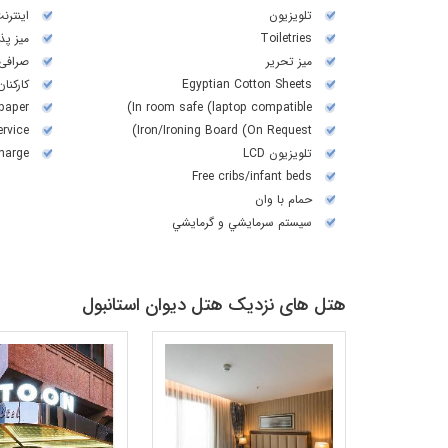
تلويزيون
اینترن
Toiletries
میز پذیرش 
میز تحریر
صرافی
Egyptian Cotton Sheets
کارکنان
paper
In room safe (laptop compatible)
ervice
Iron/Ironing Board (On Request)
تلويزيون LCD
harge)
Free cribs/infant beds
حمام با وان
سيستم سرمايشي و گرمايشي
هتل های نزدیک هتل دیوان استانبول