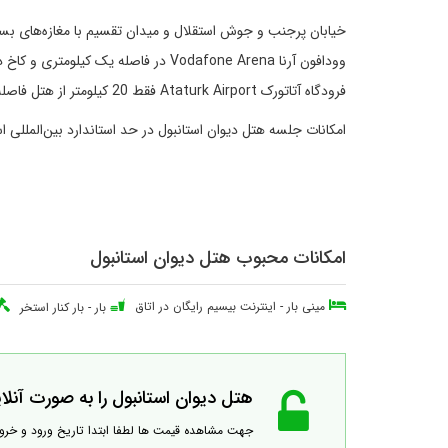
خیابان پرجنب و جوش استقلال و میدان تقسیم با مغازه‌های بسیار
فرودگاه آتاتورک Ataturk Airport فقط 20 کیلومتر از هتل فاصله دارد. استفاده از پارکینگ خصوصی هتل هم با پرداخت مبلغ اضافی امکان‌پذیر است.
امکانات جلسه هتل دیوان استانبول در حد استاندارد بین‌المل
امکانات محبوب هتل دیوان استانبول
مینی بار
-
اینترنت بیسیم رایگان در اتاق
بار
-
بار کنار استخر
هتل دیوان استانبول را به صورت آنلای
جهت مشاهده قیمت ها لطفا ابتدا تاریخ ورود و خر