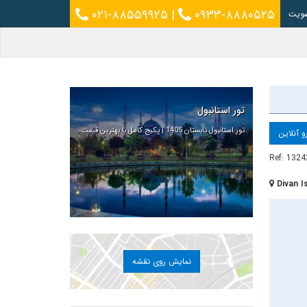
۰۲۱-۸۸۵۵۹۹۲۵
|
۰۹۳۳-۸۸۸۰۵۲۵
ویت
تور استانبول
تور استانبول تابستان 1405 | پکیج کامل با بهترین قیمت
و آنلاین
Ref: 1324
Divan I
نمایش روی نقشه