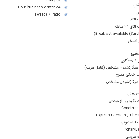
Shop(s)
شاپ
24 Hour business center
ن
Terrace / Patio
 اتاق
ق ۲۴ ساعته
Breakfast available (Surc
ر استخر
شی
ی غیرسیگاری
سیگارکشیدن مشخص (شامل هزینه)
ت خانگی ممنوع
سیگارکشیدن مشخص
 هتل
نگهداری از کودکان
Concierge
Express Check In / Chec
 لباسشوئی
Porter/B
 عروسی