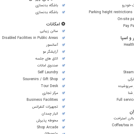
گ خودرو
باشگاه بدنسازی
Parking height restrictions
باشگاه بدنسازی
On-site p
امکانات
Pay Pa
سالن زیبایی
و اسپا
Disabled Facilities in Public Areas
Healt
آسانسور
آرایشگر مو
اتاق های جلسه
صندوق امانات
Self Laundry
Steam
رکی
Souvenirs / Gift Shop
 سرپوشیده
Tour Desk
شنا
مرکز تجاری
Business Facilities
Full servi
تجهیزات کنفرانس
ن
انبار چمدان
سالن استراحت
محوطه پذیرش
Coffee/tea in
Shop Arcade