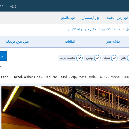
ورود
عض
تور راس الخیمه
تور ارمنستان
تور مالدیو
ول
منطقه تکسیم
هتل دیوان استانبول
نقشه هتل
امکانات
هتل های نزدیک
رزر
هتل
شیک
لوکس
مناسب خرید
25
stanbul Hotel
- Asker Ocağı Cad. No:1 Sisli - Zip/PostalCode: 34367
- Phone: +9