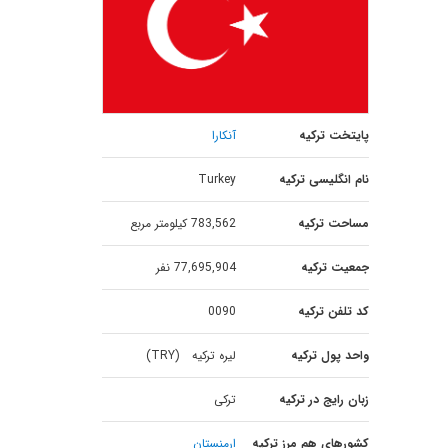
پایتخت ترکیه
آنکارا
نام انگلیسی ترکیه
Turkey
مساحت ترکیه
783,562 کیلومتر مربع
جمعیت ترکیه
77,695,904 نفر
کد تلفن ترکیه
0090
واحد پول ترکیه
لیره ترکیه (TRY)
زبان رایج در ترکیه
ترکی
کشورهای هم مرز ترکیه
ارمنستان