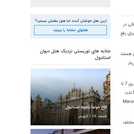
ازین هتل خوشتان آمده، اما هنوز مطمئن نیستید؟
لی در
هتلهای مشابه را ببینید
ع است که گزینه خوبی برای رفع
جاذبه های توریستی نزدیک هتل دیوان
Divan Ist از دکور معاصر در کنار فرهنگ سنتی ترکیه استفاده شده است. اتاق‌ها در این هتل 4 نوع هستند
استانبول
بار
رستوران Divan Pub یک منوی مفصل از انواع غذاهای ترکی و بین المللی را در اختیار مهمانانش قرار می‌دهد. ساعات سرو صبحانه در طول هفته هر روز 7 تا
10 و روزهای آخر هفته 7 تا 11 است. همچنین مهمانان می‌توانند از طعم منحصربفرد غذاهای ترکی و مدیترانه‌ای در رستوران زیبای Divan Lokanta لذت
تل‌های خوشمزه سرو می‌گردد. اگر به خوردن غذاهای ژاپنی علاقمند هستید، بهتر است سری به رستوران ژاپنی Maromi
کاخ دولما باغچه استانبول
فاصله: 1.16 کیلومتر
مختلف