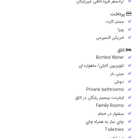
ترانسفر فرودگاهی غیررایگان
پرداخت
مستر کارت
ویزا
امریکن اکسپرس
اتاق
Bottled Water
تلویزیون کابلی/ ماهواره ای
مینی بار
دوش
Private bathrooms
اینترنت بیسیم رایگان در اتاق
Family Rooms
سشوار در حمام
چاي ساز به همراه چاي
Toiletries
میز تحریر