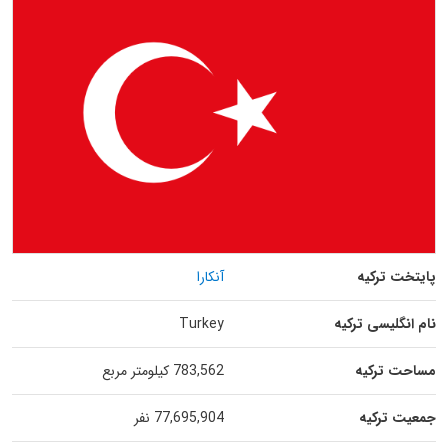
پایتخت ترکیه
آنکارا
نام انگلیسی ترکیه
Turkey
مساحت ترکیه
783,562 کیلومتر مربع
جمعیت ترکیه
77,695,904 نفر