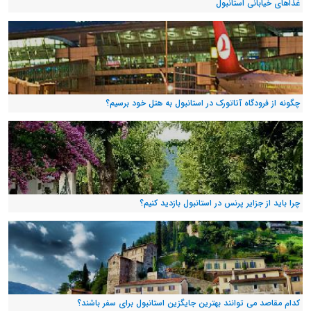
غذاهای خیابانی استانبول
چگونه از فرودگاه آتاتورک در استانبول به هتل خود برسیم؟
چرا باید از جزایر پرنس در استانبول بازدید کنیم؟
کدام مقاصد می توانند بهترین جایگزین استانبول برای سفر باشند؟