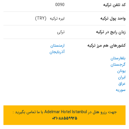
کد تلفن ترکیه
0090
واحد پول ترکیه
لیره ترکیه (TRY)
زبان رایج در ترکیه
ترکی
کشورهای هم مرز ترکیه
ارمنستان
آذربایجان
بلغارستان
گرجستان
یونان
ایران
عراق
سوریه
جهت رزرو هتل در Adelmar Hotel Istanbul با ما تماس بگیرید :
۰۲۱-۸۸۵۵۹۹۲۵