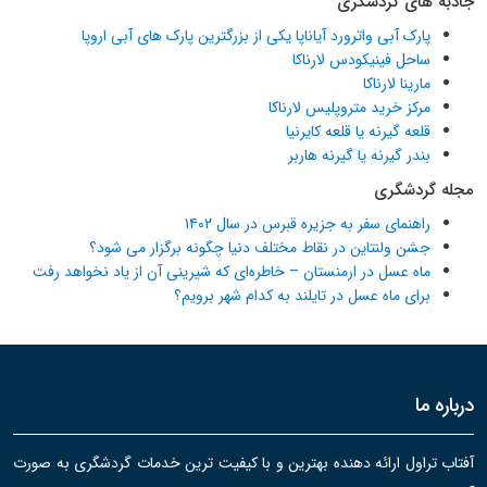
جاذبه های گردشگری
پارک آبی واترورد آیاناپا یکی از بزرگترین پارک های آبی اروپا
ساحل فینیکودس لارناکا
مارینا لارناکا
مرکز خرید متروپلیس لارناکا
قلعه گیرنه یا قلعه کایرنیا
بندر گیرنه یا گیرنه هاربر
مجله گردشگری
راهنمای سفر به جزیره قبرس در سال ۱۴۰۲
جشن ولنتاین در نقاط مختلف دنیا چگونه برگزار می شود؟
ماه عسل در ارمنستان – خاطره‌ای که شیرینی آن از یاد نخواهد رفت
برای ماه عسل در تایلند به کدام شهر برویم؟
درباره ما
آفتاب تراول ارائه دهنده بهترین و با کیفیت ترین خدمات گردشگری به صورت