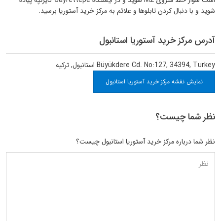
است سوار خط متروی M2 شوید و در ایستگاه Gayrettepe گایرتپه پیاده
شوید و با دنبال کردن تابلوها و علائم به مرکز خرید آستوریا برسید.
آدرس مرکز خرید آستوریا استانبول
Büyükdere Cd. No:127, 34394, Turkey
استانبول
,
ترکیه
نمایش نقشه مرکز خرید آستوریا استانبول
نظر شما چیست؟
نظر شما درباره مرکز خرید آستوریا استانبول چیست؟