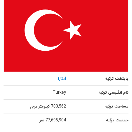
پایتخت ترکیه
آنکارا
نام انگلیسی ترکیه
Turkey
مساحت ترکیه
783,562 کیلومتر مربع
جمعیت ترکیه
77,695,904 نفر