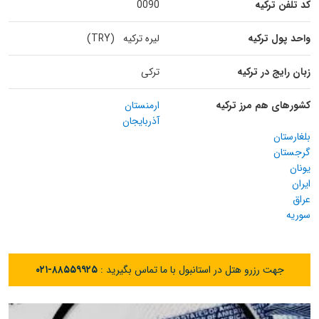
کد تلفن ترکیه
0090
واحد پول ترکیه
لیره ترکیه (TRY)
زبان رایج در ترکیه
ترکی
کشورهای هم مرز ترکیه
ارمنستان
آذربایجان
بلغارستان
گرجستان
یونان
ایران
عراق
سوریه
جهت رزرو هتل در استانبول با ما تماس بگیرید :
۰۲۱-۸۸۵۵۹۹۲۵