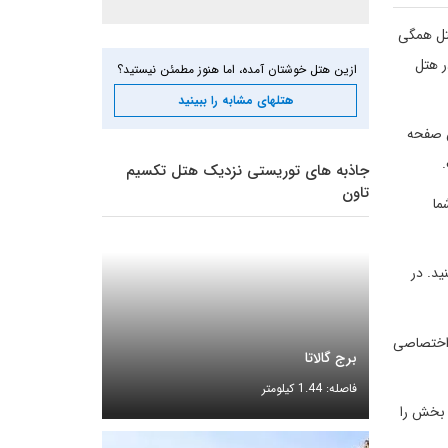
تل همگی
ر هتل
ازین هتل خوشتان آمده، اما هنوز مطمئن نیستید؟
هتلهای مشابه را ببینید
ن صفحه
.
جاذبه های توریستی نزدیک هتل تکسیم
تاون
شما
ید. در
گ اختصاصی
برج گالاتا
فاصله: 1.44 کیلومتر
ذت بخش را