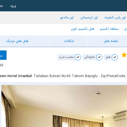
ورود
عض
تور راس الخیمه
تور ارمنستان
تور مالدیو
ول
منطقه تکسیم
هتل تکسیم تاون
نقشه هتل
امکانات
هتل های نزدیک
رزر
هتل
خانوادگی
مناسب خرید
95
own Hotel Istanbul
- Tarlabasi Bulvari No.60 Taksim Beyoglu - Zip/PostalCode