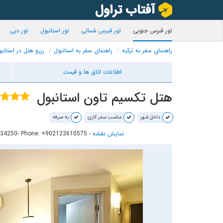
تور قبرس جنوبی
تور قبرس شمالی
تور استانبول
تور دبی
راهنمای سفر به ترکیه
راهنمای سفر به استانبول
رزرو هتل در استانب
اطلاعات اتاق ها و قیمت
هتل تکسیم تاون استانبول
داخل شهر
مناسب سفر کاری
به صرفه
نمایش نقشه
-
- Phone: +902123610575
: 34250