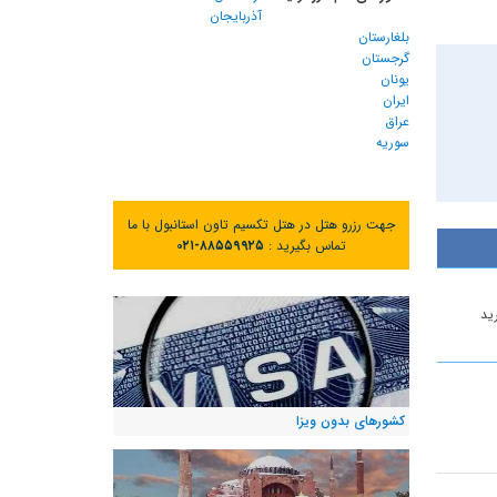
آذربایجان
بلغارستان
گرجستان
یونان
ایران
عراق
سوریه
جهت رزرو هتل در هتل تکسیم تاون استانبول با ما
تماس بگیرید :
۰۲۱-۸۸۵۵۹۹۲۵
ید
کشورهای بدون ویزا