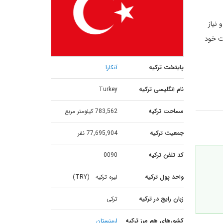
 نیاز
مت خود
پایتخت ترکیه
آنکارا
نام انگلیسی ترکیه
Turkey
مساحت ترکیه
783,562 کیلومتر مربع
جمعیت ترکیه
77,695,904 نفر
کد تلفن ترکیه
0090
واحد پول ترکیه
لیره ترکیه (TRY)
زبان رایج در ترکیه
ترکی
کشورهای هم مرز ترکیه
ارمنستان