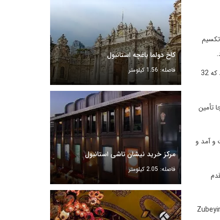
ا ایستگاه مترو میدان تکسیم
.
کاخ دولما باغچه استانبول
فاصله: 1.56 کیلومتر
تنها ۱.۲ کیلومتر فاصله دارد. همچنین اگر تصمیم دارید تا از فرودگاه جدید استانبول خود را به هتل برسانید باید بدانید که 32
ا تأمین
 و آمد و
مرکز خرید نیشان تاشی استانبول
فاصله: 2.05 کیلومتر
چند قدم
از غذای هتل خوشتان نیامد می‌توانید خارج از هتل رستوران‌های زیادی را پیدا کنید که سلیقه شما را در بر گیرد. یکی از این رستوران‌های معروف Zubeyir