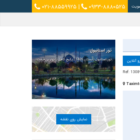
۰۲۱-۸۸۵۵۹۹۲۵
|
۰۹۳۳-۸۸۸۰۵۲۵
ویت
تور استانبول
تور استانبول تابستان 1405 | پکیج کامل با بهترین قیمت
و آنلاین
Ref: 1308
Taximt
نمایش روی نقشه