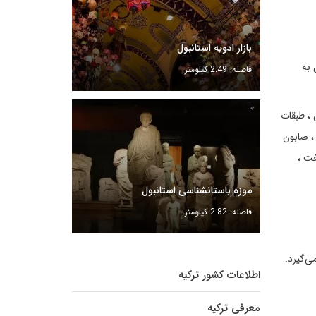
بازار ادویه استانبول
 به
فاصله: 2.49 کیلومتر
 ، طبقات
، صابون
خت ،
موزه باستانشناسی استانبول
فاصله: 2.82 کیلومتر
می‌گیرد.
اطلاعات کشور ترکیه
معرفی ترکیه