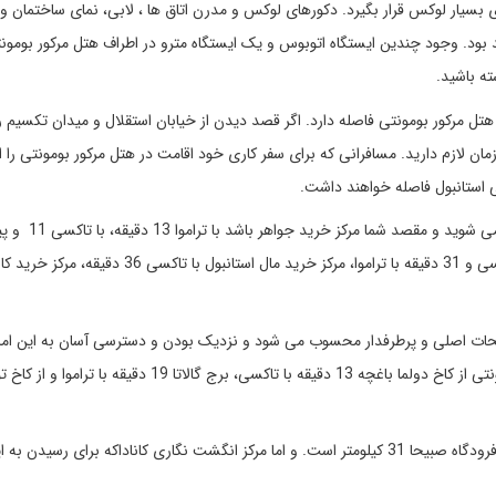
بسیار لوکس قرار بگیرد. دکورهای لوکس و مدرن اتاق ها ، لابی، نمای ساختمان 
بود. وجود چندین ایستگاه اتوبوس و یک ایستگاه مترو در اطراف هتل مرکور بومون
ه باشید.
 اشاره کردیم، ایستگاه مترو عثمان بی تنها 450 متر با هتل مرکور بومونتی فاصله دارد. اگر قصد دیدن از خیابان استقلال و میدان تکس
اشین، 10 دقیقه با تراموا و 33 دقیقه پیاده زمان لازم دارید. مسافرانی که برای سفر کاری خود اقامت در هتل مرکور بومونتی 
فریحات اصلی و پرطرفدار محسوب می شود و نزدیک بودن و دسترسی آسان به این ام
تواند در انتخاب هتل تاثیرگذار باشد. با اقامت در هتل مرکور بومونتی از کاخ دولما باغچه 13 دقیقه با تاکسی، برج گالاتا 19 د
مسافت از هتل مرکور بومونتی تا فرودگاه استانبول 28 کیلومتر و فرودگاه صبیحا 31 کیلومتر است. و اما مرکز انگشت نگاری کاناداکه برای ر