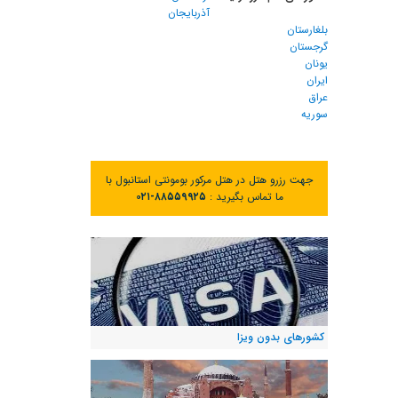
آذربایجان
بلغارستان
گرجستان
یونان
ایران
عراق
سوریه
جهت رزرو هتل در هتل مرکور بومونتی استانبول با
ما تماس بگیرید :
۰۲۱-۸۸۵۵۹۹۲۵
کشورهای بدون ویزا