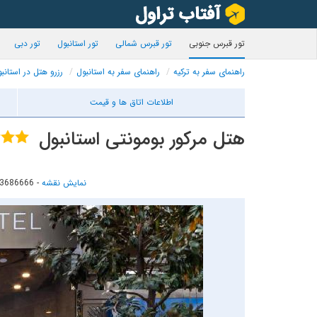
تور قبرس جنوبی
تور قبرس شمالی
تور استانبول
تور دبی
راهنمای سفر به ترکیه
راهنمای سفر به استانبول
رزرو هتل در استانب
اطلاعات اتاق ها و قیمت
هتل مرکور بومونتی استانبول
نمایش نقشه
-
23686666