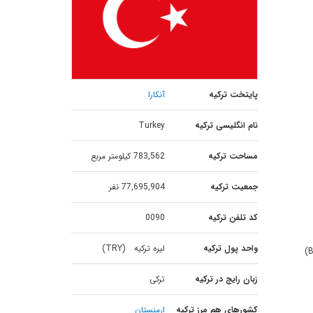
پایتخت ترکیه
آنکارا
نام انگلیسی ترکیه
Turkey
مساحت ترکیه
783,562 کیلومتر مربع
جمعیت ترکیه
77,695,904 نفر
کد تلفن ترکیه
0090
واحد پول ترکیه
لیره ترکیه (TRY)
B
زبان رایج در ترکیه
ترکی
کشورهای هم مرز ترکیه
ارمنستان