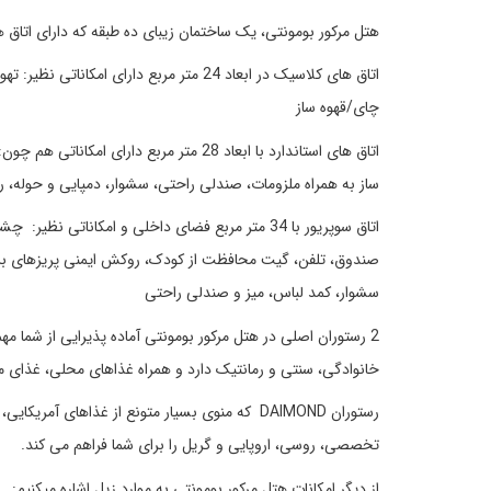
هتل مرکور بومونتی، یک ساختمان زیبای ده طبقه که دارای اتاق های استاند
اتاق های کلاسیک در ابعاد 24 متر مربع دارا
چای/قهوه ساز
اتاق های استاندارد با ابعاد 28 متر مربع 
ساز به همراه ملزومات، صندلی راحتی، سشوار، دمپایی و حوله،
اتاق سوپریور با 34 متر مربع فضای داخلی و امکاناتی 
صندوق، تلفن، گیت محافظت از کودک، روکش ایمنی پریزهای بر
سشوار، کمد لباس، میز و صندلی راحتی
خانوادگی، سنتی و رمانتیک دارد و همراه غذاهای محلی، غذای مخ
رستوران DAIMOND که منوی بسیار متونع از غذاهای
تخصصی، روسی، اروپایی و گریل را برای شما فراهم می کند.
از دیگر امکانات هتل مرکور بومونتی به موارد زیل اشاره میکنیم: