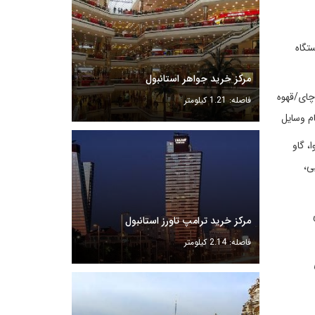
دستگاه
مرکز خرید جواهر استانبول
اه چای/قهوه
فاصله: 1.21 کیلومتر
م وسایل
ا، گاو
ی،
یی
مرکز خرید ترامپ تاورز استانبول
فاصله: 2.14 کیلومتر