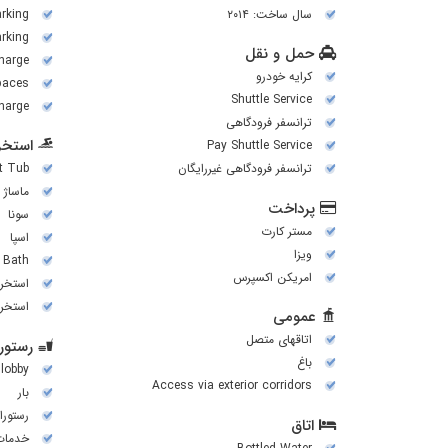
سال ساخت: ۲۰۱۴
arking
rking
حمل و نقل
harge)
کرایه خودرو
paces
Shuttle Service
harge)
ترانسفر فرودگاهی
استخر 
Pay Shuttle Service
ترانسفر فرودگاهی غیررایگان
t Tub
ماساژ
پرداخت
سونا
مستر کارت
اسپا
ویزا
 Bath
امریکن اکسپرس
استخر 
استخر
عمومی
اتاقهای متصل
رستورا
باغ
 lobby
Access via exterior corridors
بار
رستورا
اتاق
خدمات