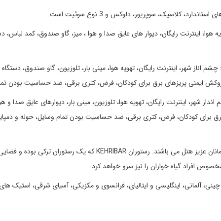
ارد، کلاسیک، سوپریور، دلوکس و 3 نوع سوئیت است.
ی امکاناتی نظیر: تهویه هوا، اینترنت رایگان، دیوار های عایق صدا و هوا ، میز، گاو صندوق، کمد لباس، 
دارای امکاناتی هم چون: چشم اناز شهر، اینترنت رایگان، تهویه هوا، مینی بار، تلوزیون، گاو صندوق، دستگ
 روکش ایمنی پریزهای برق برای کودکان، فرض، کتری برقی، ضد حساسیت بودن تما
نظیر: چشم انداز شهر، اینترنت رایگان، تهویه هوا، تلوزیون، مینی بار، دیوارهای عایق صدا و هو
ق برای کودکان، فرض، کتری برقی، ضد حساسیت بودن تمام وسایل، حوله و دمپای
2 رستوران اصلی در هتل مرکور بومونتی آماده پذیرایی از شما مهمانان عزیز هتل می باشند. رستوران KEHRIBAR که یک رستوران ترکی بوده و فضا
صوص افراد گیاه خواران را نیز سرو خواهد کرد.
 آمریکایی، چینی، آلمانی، اینگلیسی و ایتالیای، فرانسوی و مکزیکی، آسیای شرقی، استیک های