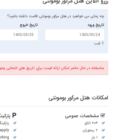
رزرو آنلاین هتل مرکور بومونتی
چه زمانی می خواهید در هتل مرکور بومونتی اقامت داشته باشید؟
تاریخ ورود
تاریخ خروج
1 شب
متاسفانه در حال حاضر امکان ارائه قیمت برای تاریخ های انتخابی وجود
امکانات هتل مرکور بومونتی
مشخصات عمومی
پارکین
۲۰۳ اتاق
پارکین
۲ رستوران
 apply
۱ بار
arking