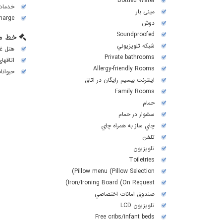
Bottled Water
خدمات اتا
مینی بار
harge)
دوش
Soundproofed
خط م
شبكه تلويزيوني
هتل غی
Private bathrooms
اتاقها
Allergy-friendly Rooms
حیوانا
اینترنت بیسیم رایگان در اتاق
Family Rooms
حمام
سشوار در حمام
چاي ساز به همراه چاي
تلفن
تلويزيون
Toiletries
Pillow menu (Pillow Selection)
Iron/Ironing Board (On Request)
صندوق امانات اختصاصي
تلويزيون LCD
Free cribs/infant beds