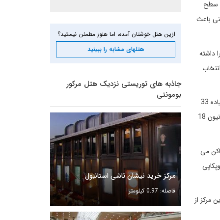
و سطح
تی باعث
ازین هتل خوشتان آمده، اما هنوز مطمئن نیستید؟
هتلهای مشابه را ببینید
یم را داشته
را انتخاب
جاذبه های توریستی نزدیک هتل مرکور
بومونتی
اگر پس از میل کردن صبحانه لذیذ از هتل مرکور بومونتی خارج می شوید و مقصد شما مرکز خرید جواهر باشد با تراموا 13 دقیقه، با تاکسی 11 و پیاده 33
دقیقه زمان لازم دارید. مرکز خرید ایستینه پارک 25 دقیقه با تاکسی و 31 دقیقه با تراموا، مرکز خرید مال استانبول با تاکسی 36 دقیقه، مرکز خرید کانیون 18
اکن می
قیقه با تراموا و از کاخ توپکاپی
مرکز خرید نیشان تاشی استانبول
فاصله: 0.97 کیلومتر
سیدن به این مرکز از