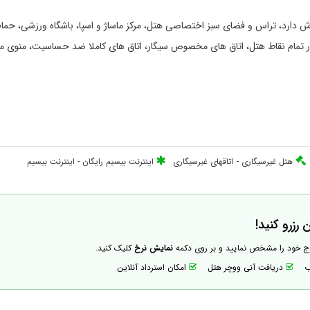
که همه روزه از ساعات 10 صبح تا 9 شب پذیرش دارد، تراس و فضای سبز اختصاصی هتل، مرکز ماساژ و اسپا، باشگاه ورزشی، ح
ن در تمام نقاط هتل، اتاق های مخصوص سیگار، اتاق های کاملا ضد حساسیت، منو
هتل غیرسیگاری
-
اتاقهای غیرسیگاری
اینترنت بیسیم رایگان
-
اینترنت بیسیم
رزرو کنید!
وج خود را مشخص نمایید و بر روی دکمه
نمایش نرخ
کلیک کنید.
اب
دریافت آنی ووچر هتل
امکان استرداد آنلاین