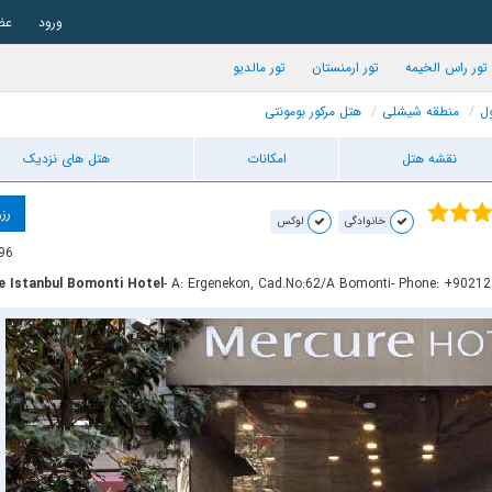
ورود
عض
تور راس الخیمه
تور ارمنستان
تور مالدیو
ول
منطقه شیشلی
هتل مرکور بومونتی
نقشه هتل
امکانات
هتل های نزدیک
رزر
خانوادگی
لوکس
96
e Istanbul Bomonti Hotel
- A: Ergenekon, Cad.No:62/A Bomonti
- Phone: +9021