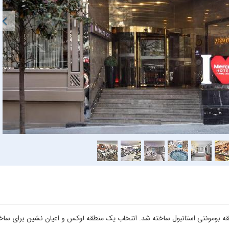
 هتلی 5 ستاره که در سال 2014 در قلب منطقه بومونتی استانبول ساخته شد. انتخاب یک منطقه لوکس و اعیان نشین برای