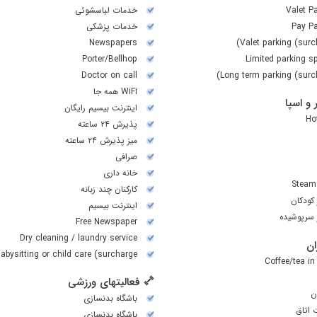
Valet P
خدمات لباسشوئی
Pay Pa
خدمات پزشکی
Newspapers
Valet parking (surc
Porter/Bellhop
Limited parking s
Doctor on call
Long term parking (surc
WiFi همه جا
و اسپا
اینترنت بیسیم رایگان
Ho
پذیرش ۲۴ ساعته
میز پذیرش ۲۴ ساعته
صرافی
خانه داری
Steam
کارکنان چند زبانه
کودکان
اینترنت بیسیم
 سرپوشیده
Free Newspaper
Dry cleaning / laundry service
ن
abysitting or child care (surcharge)
Coffee/tea in
فعالیتهای ورزشی
ن
باشگاه بدنسازی
 اتاق
باشگاه بدنسازی