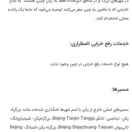
در شهرهای بزرگ و در مناطق دورافتاده فقط به زبان چینی هستند. به اتباع
خارجی که با ماشین به چین سفر می‌کنند توصیه می‌شود که حتما یک راننده
محلی استخدام کنند.
خدمات رفع خرابی اضطراری:
هیچ نوع خدمات رفع خرابی در چین وجود ندارد.
مسیرها:
مسیرهای اصلی خارج از پکن با اسم شهرها نامگذاری شده‌اند مانند بزرگراه
پکن- تیانجین- تانگو Beijing-Tianjin-Tanggu، بزرگراه‌پکن- شیجیاژوانگ-
تائی‌یوان Beijing-Shijiazhuang-Taiyuan، بزرگراه پکن-شنیانگ Beijing-