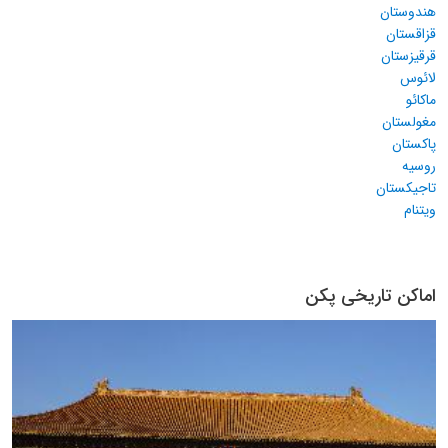
هندوستان
قزاقستان
قرقیزستان
لائوس
ماکائو
مغولستان
پاکستان
روسیه
تاجیکستان
ویتنام
اماکن تاریخی پکن