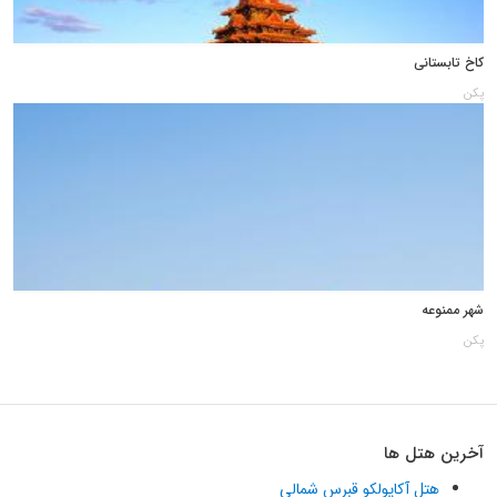
کاخ تابستانی
پکن
شهر ممنوعه
پکن
آخرین هتل ها
هتل آکاپولکو قبرس شمالی