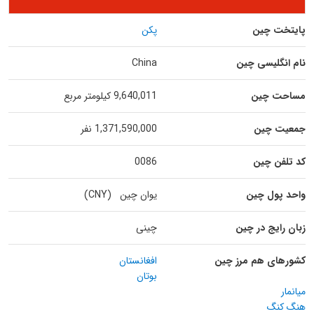
پایتخت چین
پکن
نام انگلیسی چین
China
مساحت چین
9,640,011 کیلومتر مربع
جمعیت چین
1,371,590,000 نفر
کد تلفن چین
0086
واحد پول چین
یوان چین (CNY)
زبان رایج در چین
چینی
کشورهای هم مرز چین
افغانستان
بوتان
میانمار
هنگ کنگ