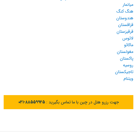
میانمار
هنگ کنگ
هندوستان
قزاقستان
قرقیزستان
لائوس
ماکائو
مغولستان
پاکستان
روسیه
تاجیکستان
ویتنام
جهت رزرو هتل در چین با ما تماس بگیرید :
۰۲۱-۸۸۵۵۹۹۲۵