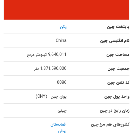
پایتخت چین
پکن
نام انگلیسی چین
China
مساحت چین
9,640,011 کیلومتر مربع
جمعیت چین
1,371,590,000 نفر
کد تلفن چین
0086
واحد پول چین
یوان چین (CNY)
زبان رایج در چین
چینی
کشورهای هم مرز چین
افغانستان
بوتان