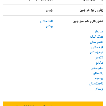
زبان رایج در چین
چینی
کشورهای هم مرز چین
افغانستان
بوتان
میانمار
هنگ کنگ
هندوستان
قزاقستان
قرقیزستان
لائوس
ماکائو
مغولستان
پاکستان
روسیه
تاجیکستان
ویتنام