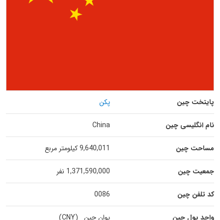
پایتخت چین
پکن
نام انگلیسی چین
China
مساحت چین
9,640,011 کیلومتر مربع
جمعیت چین
1,371,590,000 نفر
کد تلفن چین
0086
واحد پول چین
یوان چین (CNY)