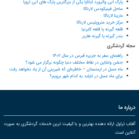
پارک آبی واترورد آیاناپا یکی از بزرگترین پارک های آبی اروپا
ساحل فینیکودس لارناکا
مارینا لارناکا
مرکز خرید متروپلیس لارناکا
قلعه گیرنه یا قلعه کایرنیا
بندر گیرنه یا گیرنه هاربر
مجله گردشگری
راهنمای سفر به جزیره قبرس در سال ۱۴۰۲
جشن ولنتاین در نقاط مختلف دنیا چگونه برگزار می شود؟
ماه عسل در ارمنستان – خاطره‌ای که شیرینی آن از یاد نخواهد رفت
برای ماه عسل در تایلند به کدام شهر برویم؟
درباره ما
آفتاب تراول ارائه دهنده بهترین و با کیفیت ترین خدمات گردشگری به صورت
آنلاین است.