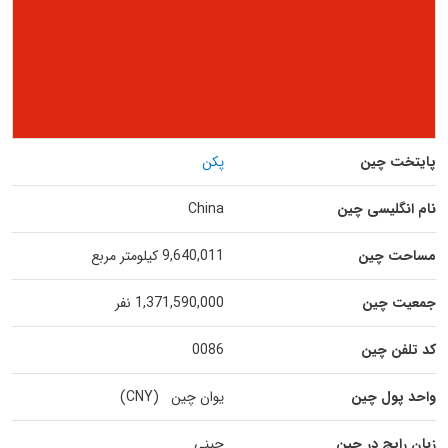
پایتخت چین
پکن
نام انگلیسی چین
China
مساحت چین
9,640,011 کیلومتر مربع
جمعیت چین
1,371,590,000 نفر
کد تلفن چین
0086
واحد پول چین
یوان چین (CNY)
زبان رایج در چین
چینی