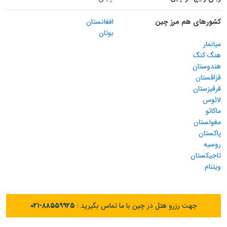
کشورهای هم مرز چین
افغانستان
بوتان
میانمار
هنگ کنگ
هندوستان
قزاقستان
قرقیزستان
لائوس
ماکائو
مغولستان
پاکستان
روسیه
تاجیکستان
ویتنام
جهت رزرو هتل در چین با ما تماس بگیرید :
۰۲۱-۸۸۵۵۹۹۲۵