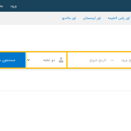
ورود
عض
تور راس الخیمه
تور ارمنستان
تور مالدیو
جستجوی ه