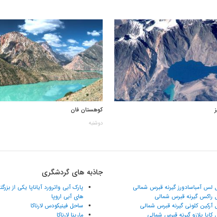
کوهستان فان
دوشنبه
جاذبه های گردشگری
 لس آمباسادورز گیرنه قبرس شمالی
پارک آبی واترورد آیاناپا یکی از بزرگ
 راکس گیرنه قبرس شمالی
های آبی اروپا
 آرکین کلونی گیرنه قبرس شمالی
ساحل فینیکودس لارناکا
 کایا پلازو گیرنه قبرس شمالی
مارینا لارناکا