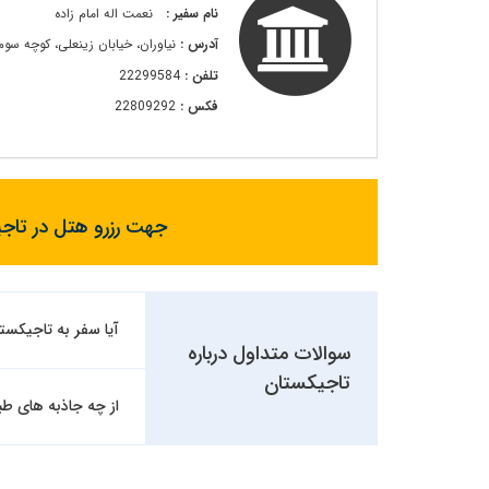
نام سفیر :
نعمت اله امام زاده
آدرس :
نیاوران، خیابان زینعلی، کوچه سوم ،
تلفن :
22299584
فکس :
22809292
جهت رزرو هتل در تاجی
آیا سفر به تاجیکستان
سوالات متداول درباره
تاجیکستان
از چه جاذبه های طب