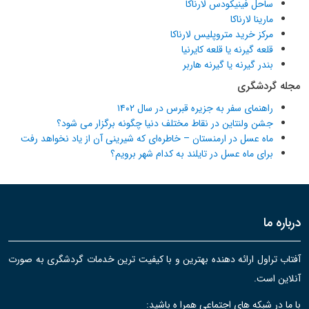
ساحل فینیکودس لارناکا
مارینا لارناکا
مرکز خرید متروپلیس لارناکا
قلعه گیرنه یا قلعه کایرنیا
بندر گیرنه یا گیرنه هاربر
مجله گردشگری
راهنمای سفر به جزیره قبرس در سال ۱۴۰۲
جشن ولنتاین در نقاط مختلف دنیا چگونه برگزار می شود؟
ماه عسل در ارمنستان – خاطره‌ای که شیرینی آن از یاد نخواهد رفت
برای ماه عسل در تایلند به کدام شهر برویم؟
درباره ما
آفتاب تراول ارائه دهنده بهترین و با کیفیت ترین خدمات گردشگری به صورت
آنلاین است.
با ما در شبکه های اجتماعی همرا ه باشید: