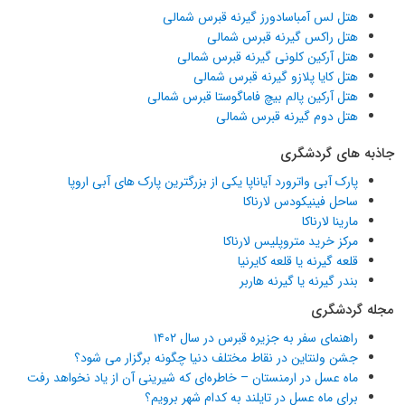
هتل لس آمباسادورز گیرنه قبرس شمالی
هتل راکس گیرنه قبرس شمالی
هتل آرکین کلونی گیرنه قبرس شمالی
هتل کایا پلازو گیرنه قبرس شمالی
هتل آرکین پالم بیچ فاماگوستا قبرس شمالی
هتل دوم گیرنه قبرس شمالی
جاذبه های گردشگری
پارک آبی واترورد آیاناپا یکی از بزرگترین پارک های آبی اروپا
ساحل فینیکودس لارناکا
مارینا لارناکا
مرکز خرید متروپلیس لارناکا
قلعه گیرنه یا قلعه کایرنیا
بندر گیرنه یا گیرنه هاربر
مجله گردشگری
راهنمای سفر به جزیره قبرس در سال ۱۴۰۲
جشن ولنتاین در نقاط مختلف دنیا چگونه برگزار می شود؟
ماه عسل در ارمنستان – خاطره‌ای که شیرینی آن از یاد نخواهد رفت
برای ماه عسل در تایلند به کدام شهر برویم؟