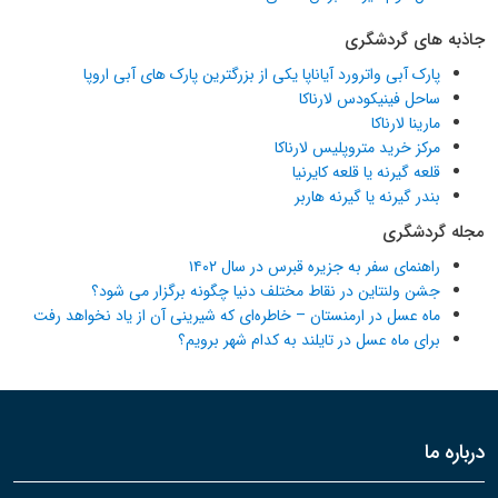
جاذبه های گردشگری
پارک آبی واترورد آیاناپا یکی از بزرگترین پارک های آبی اروپا
ساحل فینیکودس لارناکا
مارینا لارناکا
مرکز خرید متروپلیس لارناکا
قلعه گیرنه یا قلعه کایرنیا
بندر گیرنه یا گیرنه هاربر
مجله گردشگری
راهنمای سفر به جزیره قبرس در سال ۱۴۰۲
جشن ولنتاین در نقاط مختلف دنیا چگونه برگزار می شود؟
ماه عسل در ارمنستان – خاطره‌ای که شیرینی آن از یاد نخواهد رفت
برای ماه عسل در تایلند به کدام شهر برویم؟
درباره ما