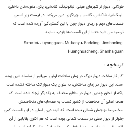
طولانی، دیوار از شهرهای هبئی، لیائونینگ، شانشی، پکن، مغولستان داخلی،
نینگ‌شیا، شاآنشی، گانسو و چینگهای عبور می‌کند. در لیست زیر اسامی
قسمت‌های مهم و زیبای دیوار چین با این گستردگی آورده شده است که
توصیه می شود حتما از این قسمت‌ها بازدید نمایید.
Simatai، Juyongguan، Mutianyu، Badaling، Jinshanling،
Huanghuacheng، Shanhaiguan
تاریخچه :
آغاز کار ساخت دیوار بزرگ در زمان سلطنت اولین امپراتور از سلسله شین بوده
است. این دیوار در زمان ساختش، به عنوان یک دیوار تک ساخته نشده است
بلکه از الحاق چندین دیوار در مناطق مختلف به یکدیگر ایجاد شده است. که
هدف اصلی آن محافظت از کشور نسبت به همسایه‌های متخاصمش
مخصوصا مهاجمان شمالی بوده است. که البته دیوار اصلی در این قسمت کمی
جلوتر از دیوار فعلی در قسمت شمالی بوده است که هم اکنون بقایایی از آن
فقط باقی مانده است و دیوار فعلی کمی عقبتر از آن شکل گرفته است. این