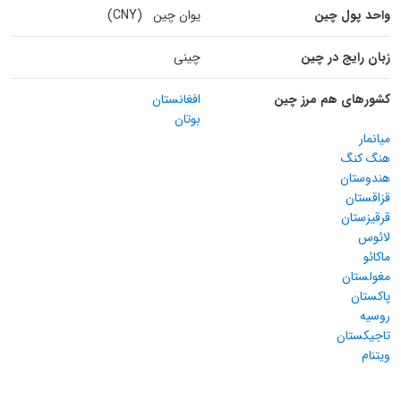
واحد پول چین
یوان چین (CNY)
زبان رایج در چین
چینی
کشورهای هم مرز چین
افغانستان
بوتان
میانمار
هنگ کنگ
هندوستان
قزاقستان
قرقیزستان
لائوس
ماکائو
مغولستان
پاکستان
روسیه
تاجیکستان
ویتنام