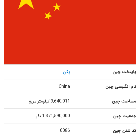
پایتخت چین
پکن
نام انگلیسی چین
China
مساحت چین
9,640,011 کیلومتر مربع
جمعیت چین
1,371,590,000 نفر
کد تلفن چین
0086