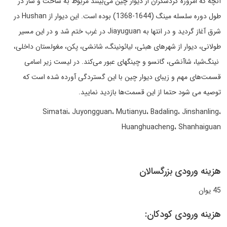
آنچه که امروزه گردشگران از دیوار چین می‌بینند مربوط به ساخت و ساز در
طول دوره سلسله مینگ (1644-1368) بوده است. این دیوار از Hushan در
شرق آغاز گردید و در انتها به Jiayuguan در غرب ختم شد و در این مسیر
طولانی، دیوار از شهرهای هبئی، لیائونینگ، شانشی، پکن، مغولستان داخلی،
نینگ‌شیا، شاآنشی، گانسو و چینگهای عبور می‌کند. در لیست زیر اسامی
قسمت‌های مهم و زیبای دیوار چین با این گستردگی آورده شده است که
توصیه می شود حتما از این قسمت‌ها بازدید نمایید.
Simatai، Juyongguan، Mutianyu، Badaling، Jinshanling،
Huanghuacheng، Shanhaiguan
هزینه ورودی بزرگسالان
45 یوان
هزینه ورودی کودکان: