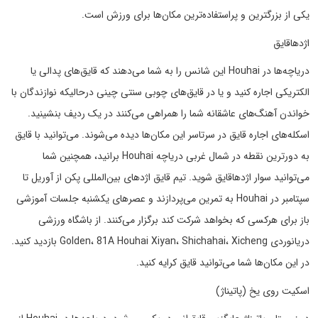
یکی از بزرگترین و پراستفاده‌ترین مکان‌ها برای ورزش است.
اژدهاقایق
دریاچه‌ها در Houhai این شانس را به شما می‌دهند که قایق‌های پدالی یا
الکتریکی اجاره کنید و یا در قایق‌های چوبی سنتی چینی درحالیکه نوازندگان با
خواندن آهنگ‌های عاشقانه شما را همراهی می‌کنند در یک ردیف بنشینید.
اسکله‌های اجاره قایق در سرتاسر این مکان‌ها دیده می‌شوند. می‌توانید با قایق
به دورترین نقطه در شمال غربی دریاچه Houhai برانید، همچنین شما
می‌توانید سوار اژدهاقایق شوید. تیم قایق اژدهای بین‌المللی پکن از آوریل تا
سپتامبر در Houhai به تمرین می‌پردازند و عصرهای یکشنبه جلسات آموزشی
باز برای هرکسی که بخواهد شرکت کند برگزار می‌کنند. از باشگاه ورزشی
دریانوردی Golden، 81A Houhai Xiyan، Shichahai، Xicheng بازدید کنید.
در این مکان‌ها شما می‌توانید قایق کرایه کنید.
اسکیت روی یخ (پاتیناژ)