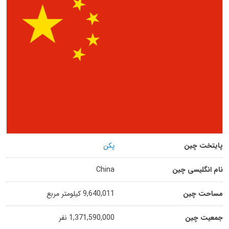
پایتخت چین
پکن
نام انگلیسی چین
China
مساحت چین
9,640,011 کیلومتر مربع
جمعیت چین
1,371,590,000 نفر