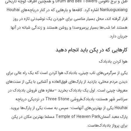
طبل و برج ناقوس Drum and Bell Towers و همچنین اطراف کوچه تاریخی
Nanluoguxiang اشاره کرد. کافه‌ها و بارهایی که در کنار دریاچه‌های Houhai
قرار گرفته اند، محل بسیار مناسبی برای خوردن یک نوشیدنی تازه در روز
هستند اما شب‌ها بسیار پرسروصدا و روشن هستند و زندگی شبانه در آنها
جریان دارد.
کارهایی که در پکن باید انجام دهید
هوا کردن بادبادک
یکی از سرگرمی‌های ناب چینی، بادبادک هوا کردن است که یک راه عالی برای
دیدن مردم محلی، بازدید از پارک‌های فوق‌العاده و آشنایی با یکی از سنت‌های
معروف چینی است. اول یک بادبادک بخرید –مغازه های فروش بادبادک در
سرتاسر شهر هستند؛ بادبادک‌فروشی Three Stone در نزدیکی دریاچه
Houhai یکی از بهترین‌های آنهاست- سپس به سمت یکی از پارک‌ها بروید.
پارک معبد آسمانTemple of Heaven Park مسلما بهترین مکان در پکن
برای پرواز بادبادک‌هاست.