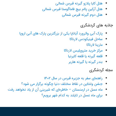
هتل کایا پلازو گیرنه قبرس شمالی
هتل آرکین پالم بیچ فاماگوستا قبرس شمالی
هتل دوم گیرنه قبرس شمالی
جاذبه های گردشگری
پارک آبی واترورد آیاناپا یکی از بزرگترین پارک های آبی اروپا
ساحل فینیکودس لارناکا
مارینا لارناکا
مرکز خرید متروپلیس لارناکا
قلعه گیرنه یا قلعه کایرنیا
بندر گیرنه یا گیرنه هاربر
مجله گردشگری
راهنمای سفر به جزیره قبرس در سال ۱۴۰۲
جشن ولنتاین در نقاط مختلف دنیا چگونه برگزار می شود؟
ماه عسل در ارمنستان – خاطره‌ای که شیرینی آن از یاد نخواهد رفت
برای ماه عسل در تایلند به کدام شهر برویم؟