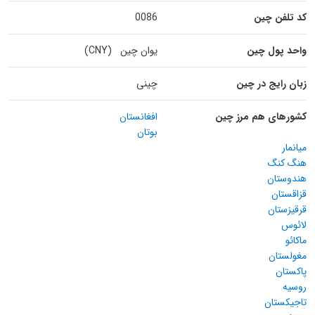
کد تلفن چین
0086
واحد پول چین
یوان چین (CNY)
زبان رایج در چین
چینی
کشورهای هم مرز چین
افغانستان
بوتان
میانمار
هنگ کنگ
هندوستان
قزاقستان
قرقیزستان
لائوس
ماکائو
مغولستان
پاکستان
روسیه
تاجیکستان