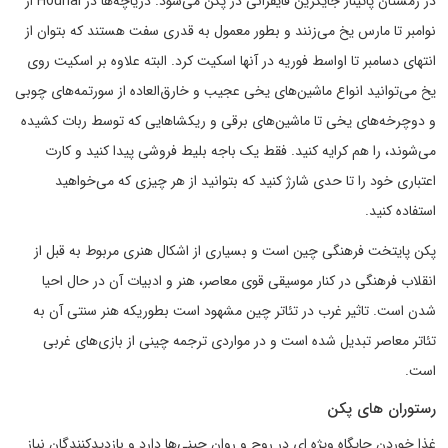
در زمستان پاتیناژ جایگزین قایقرانی در پکن می‌شود. دریاچه‌ها در Houhai از
نوامبر تا مارس یخ می‌زنند و بطور معمول به قدری سفت هستند که بتوان از
انتهای دسامبر تا اواسط فوریه در آنها اسکیت کرد. البته علاوه بر اسکیت روی
یخ می‌توانید انواع ماشین‌های یخی عجیب و خارق‌العاده از سورتمه‌های چوبی
و دوچرخه‌های یخی تا ماشین‌های برقی و ریکشاهایی که توسط ربات کشیده
می‌شوند، را هم کرایه کنید. فقط یک باجه بلیط فروشی پیدا کنید و کارت
اعتباری خود را تا حدی شارژ کنید که بتوانید از هر چیزی که می‌خواهید
استفاده کنید.
پکن پایتخت فرهنگی چین است و بسیاری از اشکال هنری مربوط به قبل از
انقلاب فرهنگی در کنار موسیقی قوی معاصر، هنر و ادبیات آن در حال احیا
شدن است. تاثیر غرب در تئاتر چین مشهود است بطوریکه هنر سنتی آن به
تئاتر معاصر تبدیل شده است و در مواردی ترجمه چینی از بازی‌های غربی
است.
رستوران های پکن
غذا خوردن جایگاه ویژه ای در روح و روان چینی‌ها دارد و بازدیدکنندگان نیاز