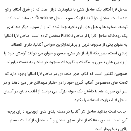
ساحل لارا آنتالیا یک ساحل شنی با کیلومترها درازا است که در شرق آنتالیا واقع
شده است. ساحل لارا آنتالیا از یک سو با ساحل Örnekköy همسایه است که
توسط صخره ها و هتل های آن ناحیه جدا شده اند و از سویی دیگر دهانه ی
یک رودخانه ساحل لارا را از ساحل Kundu منفصل کرده است. ساحل لارا آنتالیا
به عنوان یکی از معروف ترین و پرطرفدارترین سواحل آنتالیا، دارای انعطاف
زیادی است، بطوریکه افراد از هر سنی، مسن و جوان می توانند آرامش خود را
از زیبایی های بصری و امکانات و تفریحات موجود در ساحل به دست بیاورند.
همچنین گفتنی است که کلاب های متعددی در ساحل لارا آنتالیا وجود دارد که
تخت های مخصوص آفتاب گیری خود را در اختیار میهمانان قرار می دهند و در
غیر این صورت هم با داشتن یک حوله بزرگ می توانید از آفتاب تابان در آسمان
ساحل لارا، نهایت استفاده را بکنید.
جالب است بدانید ساحل لارا آنتالیا در دسته بندی های اروپایی، دارای پرچم
آبی است، به این معنا که از نظر تمیزی ساحل و آب ساحل، از کیفیت بسیار
بالایی برخوردار است.