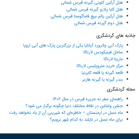
هتل آرکین کلونی گیرنه قبرس شمالی
هتل کایا پلازو گیرنه قبرس شمالی
هتل آرکین پالم بیچ فاماگوستا قبرس شمالی
هتل دوم گیرنه قبرس شمالی
جاذبه های گردشگری
پارک آبی واترورد آیاناپا یکی از بزرگترین پارک های آبی اروپا
ساحل فینیکودس لارناکا
مارینا لارناکا
مرکز خرید متروپلیس لارناکا
قلعه گیرنه یا قلعه کایرنیا
بندر گیرنه یا گیرنه هاربر
مجله گردشگری
راهنمای سفر به جزیره قبرس در سال ۱۴۰۲
جشن ولنتاین در نقاط مختلف دنیا چگونه برگزار می شود؟
ماه عسل در ارمنستان – خاطره‌ای که شیرینی آن از یاد نخواهد رفت
برای ماه عسل در تایلند به کدام شهر برویم؟