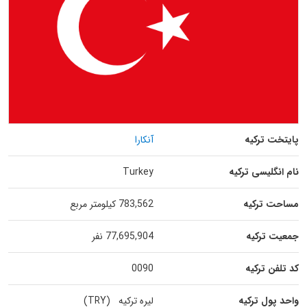
پایتخت ترکیه
آنکارا
نام انگلیسی ترکیه
Turkey
مساحت ترکیه
783,562 کیلومتر مربع
جمعیت ترکیه
77,695,904 نفر
کد تلفن ترکیه
0090
واحد پول ترکیه
لیره ترکیه (TRY)