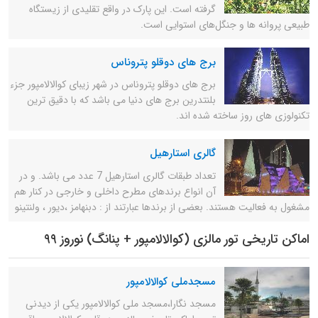
گرفته است. این پارک در واقع تقلیدی از زیستگاه
طبیعی پروانه ها و جنگل‌های استوایی است.
برج های دوقلو پتروناس
برج های دوقلو پتروناس در شهر زیبای کوالالامپور جزء
بلنتدرین برج های دنیا می باشد که با دقیق ترین
تکنولوزی های روز ساخته شده اند.
گالری استارهیل
تعداد طبقات گالری استارهیل 7 عدد می باشد. و در
آن انواع برندهای مطرح داخلی و خارجی در کنار هم
مشغول به فعالیت هستند. بعضی از برندها عبارتند از : دبنهامز ،دیور ، ولنتینو
اماکن تاریخی تور مالزی (کوالالامپور + پنانگ) نوروز ۹۹
مسجدملی کوالالامپور
مسجد نگارا،مسجد ملی کوالالامپور یکی از دیدنی