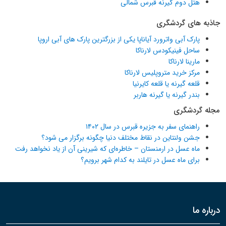
هتل دوم گیرنه قبرس شمالی
جاذبه های گردشگری
پارک آبی واترورد آیاناپا یکی از بزرگترین پارک های آبی اروپا
ساحل فینیکودس لارناکا
مارینا لارناکا
مرکز خرید متروپلیس لارناکا
قلعه گیرنه یا قلعه کایرنیا
بندر گیرنه یا گیرنه هاربر
مجله گردشگری
راهنمای سفر به جزیره قبرس در سال ۱۴۰۲
جشن ولنتاین در نقاط مختلف دنیا چگونه برگزار می شود؟
ماه عسل در ارمنستان – خاطره‌ای که شیرینی آن از یاد نخواهد رفت
برای ماه عسل در تایلند به کدام شهر برویم؟
درباره ما