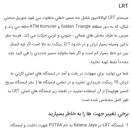
LRT
سيستم LRT كوالالامپور شامل سه مسير خطي متفاوت مي شود منوريل منحني
شكل، كه به دور منطقه Golden Triangle و KTM Komuter حلقه مي زند و
سپس به طرف بخش هاي شمالي ، جنوبي و غربي حركت مي كند. هزينه سفر
با اين وسيله بسيار ارزان و در حدود 2/1 رينگت به بالا است اگر چه اتصال
بين دو خط بسيار كم است و اگر شما بخوايد مسير جديدي را طي كنيد بايد
مجدداً بليط تهيه نماييد.
شما مي توانيد براي سهولت در رفت و آمد در ايستگاه هاي اصلي كارتي به
ارزش 10 رينگت خريداري نماييد و در تمامي ايستگاه ها ( بجز ايستگاه سريع
السير هواپيما) از آن استفاده نماييد در نقشه زير ايستگاه هاي اصلي LRT به
طور كامل مشخص شده است.
برخي تغيير جهت ها را به خاطر بسپاريد
1- ايستگاه LRT در Kelana Jaya به نام PUTRA شهرت داشت و ايستگاه