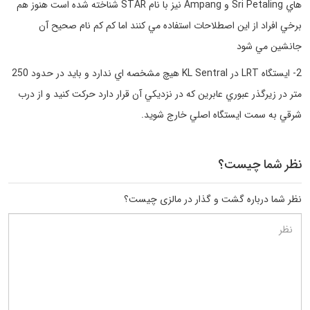
هاي Sri Petaling و Ampang نيز با نام STAR شناخته شده است هنوز هم
برخي افراد از اين اصطلاحات استفاده مي كنند اما كم كم نام صحيح آن
جانشين مي شود
2- ايستگاه LRT در KL Sentral هيچ مشخصه اي ندارد و بايد در حدود 250
متر در زيرگذر عبوري عابرين كه در نزديكي آن قرار دارد حركت كنيد و از درب
شرقي به سمت ايستگاه اصلي خارج شويد.
نظر شما چیست؟
نظر شما درباره گشت و گذار در مالزی چیست؟