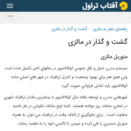
oggle
gation
oggle
gation
راهنمای سفر به مالزی
گشت و گذار در مالزی
گشت و گذار در مالزی
منوريل مالزی
سيستم مدرن حمل و نقل عمومي كوالالامپور در سالهاي اخير تكميل شده است
ولي هنوز هم براي بهبود وضعيت و كنترل ترافيك در شهر هاي اصلي مانند
كوالالامپور بايد تلاش فراواني صورت گيرد.
شهرهايي مدرن و توسعه يافته مثل كوالالامپور با بيشترين مقدار ترافيك شهري
در تمامي ساعات روز مواجه هستند. البته اوج ساعات شلوغي در هر ناحيه
متفاوت است . براي جلوگيري از اتلاف وقت در ترافيك مي توان به همراه
منوريل مسيري را طي كرده و سپس با تاكسي خود را به مقصد رساند.