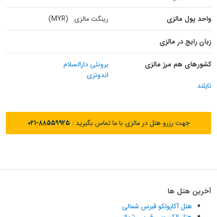
واحد پول مالزی
رینگت مالزی (MYR)
زبان رایج در مالزی
کشورهای هم مرز مالزی
برونئی دارالسلام
اندونزی
تایلند
جهت رزرو هتل در مالزی با ما تماس بگیرید :
۰۲۱-۸۸۵۵۹۹۲۵
آخرین هتل ها
هتل آکاپولکو قبرس شمالی