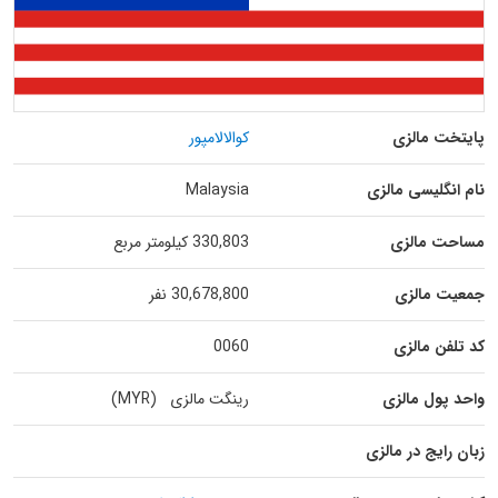
پایتخت مالزی
کوالالامپور
نام انگلیسی مالزی
Malaysia
مساحت مالزی
330,803 کیلومتر مربع
جمعیت مالزی
30,678,800 نفر
کد تلفن مالزی
0060
واحد پول مالزی
رینگت مالزی (MYR)
زبان رایج در مالزی