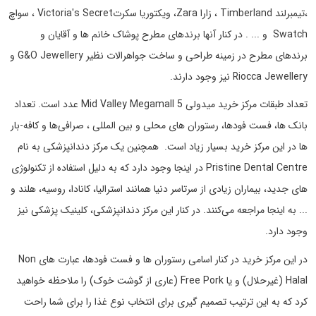
،تیمبرلند Timberland ، زارا Zara، ویکتوریا سکرتVictoria's Secret ، سواچ
Swatch و ... . در کنار آنها برندهای مطرح پوشاک خانم ها و آقایان و
برندهای مطرح در زمینه طراحی و ساخت جواهرالات نظیر G&O Jewellery و
Riocca Jewellery نیز وجود دارند.
تعداد طبقات مرکز خرید میدولی Mid Valley Megamall 5 عدد است. تعداد
بانک ها، فست فودها، رستوران های محلی و بین المللی ، صرافی‌ها و کافه-بار
ها در این مرکز خرید بسیار زیاد است. همچنین یک مرکز دندانپزشکی به نام
Pristine Dental Centre در اینجا وجود دارد که به دلیل استفاده از تکنولوژی
های جدید، بیماران زیادی از سرتاسر دنیا همانند استرالیا، کانادا، روسیه، هلند و
... به اینجا مراجعه می‌کنند. در کنار این مرکز دندانپزشکی، کلینیک پزشکی نیز
وجود دارد.
در این مرکز خرید در کنار اسامی رستوران ها و فست فودها، عبارت های Non
Halal (غیرحلال) و یا Free Pork (عاری از گوشت خوک) را ملاحظه خواهید
کرد که به این ترتیب تصمیم گیری برای انتخاب نوع غذا را برای شما راحت