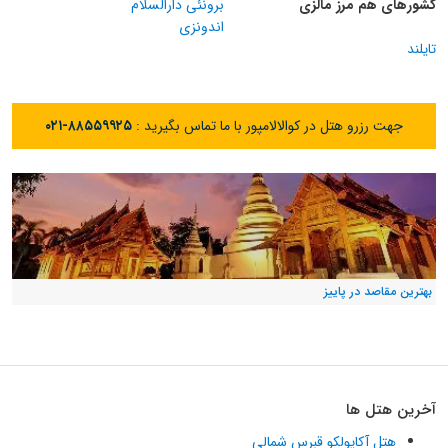
کشورهای هم مرز مالزی
برونئی دارالسلام
اندونزی
تایلند
جهت رزرو هتل در کوالالامپور با ما تماس بگیرید :
۰۲۱-۸۸۵۵۹۹۲۵
بهترین مقاصد در پاییز
آخرین هتل ها
هتل آکاپولکو قبرس شمالی