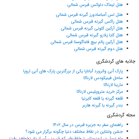
هتل لیماک دلوکس قبرس شمالی
هتل لس آمباسادورز گیرنه قبرس شمالی
هتل راکس گیرنه قبرس شمالی
هتل آرکین کلونی گیرنه قبرس شمالی
هتل کایا پلازو گیرنه قبرس شمالی
هتل آرکین پالم بیچ فاماگوستا قبرس شمالی
هتل دوم گیرنه قبرس شمالی
جاذبه های گردشگری
پارک آبی واترورد آیاناپا یکی از بزرگترین پارک های آبی اروپا
ساحل فینیکودس لارناکا
مارینا لارناکا
مرکز خرید متروپلیس لارناکا
قلعه گیرنه یا قلعه کایرنیا
بندر گیرنه یا گیرنه هاربر
مجله گردشگری
راهنمای سفر به جزیره قبرس در سال ۱۴۰۲
جشن ولنتاین در نقاط مختلف دنیا چگونه برگزار می شود؟
ماه عسل در ارمنستان – خاطره‌ای که شیرینی آن از یاد نخواهد رفت