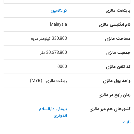
پایتخت مالزی
کوالالامپور
نام انگلیسی مالزی
Malaysia
مساحت مالزی
330,803 کیلومتر مربع
جمعیت مالزی
30,678,800 نفر
کد تلفن مالزی
0060
واحد پول مالزی
رینگت مالزی (MYR)
زبان رایج در مالزی
کشورهای هم مرز مالزی
برونئی دارالسلام
اندونزی
تایلند