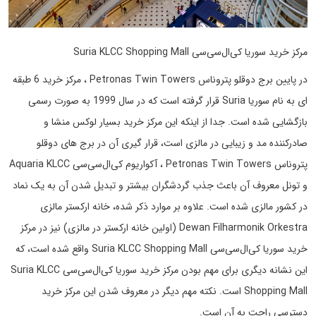
مرکز خرید سوریا کی‌ال‌سی‌سی Suria KLCC Shopping Mall
در پایین برج دوقلو پتروناس Petronas Twin Towers ، مرکز خرید 6 طبقه
ای به نام سوریا Suria قرار گرفته است که در سال 1999 به صورت رسمی
بازگشایی شده است. جدا از اینکه این مرکز خرید بسیار لوکس منشا و
صادرکننده مد و زیبایی در مالزی است، قرار گیری آن در برج های دوقلو
پتروناس Petronas Twin Towers ، آکواریوم کی‌ال‌سی‌سی Aquaria KLCC
و تونل معروف آن باعث جذب گردشگران بیشتر و تبدیل شدن آن به یک نماد
در کشور مالزی شده است. علاوه بر موارد ذکر شده، خانه ارکستر مالزی
Dewan Filharmonik Orkestra (اولین خانه ارکستر در مالزی) نیز در مرکز
خرید سوریا کی‌ال‌سی‌سی Suria KLCC Shopping Mall واقع شده است، که
این نشانه دیگری برای مهم بودن مرکز خرید سوریا کی‌ال‌سی‌سی Suria KLCC
Shopping Mall است. نکته مهم دیگر در معروف شدن این مرکز خرید
دسترسی راحت به آن است.