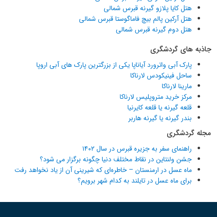
هتل کایا پلازو گیرنه قبرس شمالی
هتل آرکین پالم بیچ فاماگوستا قبرس شمالی
هتل دوم گیرنه قبرس شمالی
جاذبه های گردشگری
پارک آبی واترورد آیاناپا یکی از بزرگترین پارک های آبی اروپا
ساحل فینیکودس لارناکا
مارینا لارناکا
مرکز خرید متروپلیس لارناکا
قلعه گیرنه یا قلعه کایرنیا
بندر گیرنه یا گیرنه هاربر
مجله گردشگری
راهنمای سفر به جزیره قبرس در سال ۱۴۰۲
جشن ولنتاین در نقاط مختلف دنیا چگونه برگزار می شود؟
ماه عسل در ارمنستان – خاطره‌ای که شیرینی آن از یاد نخواهد رفت
برای ماه عسل در تایلند به کدام شهر برویم؟