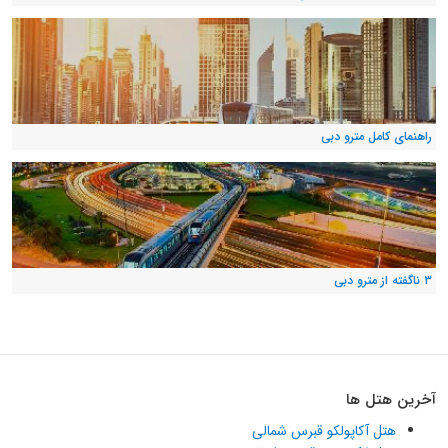
راهنمای کامل مترو دبی
۳ ناگفته از مترو دبی
آخرین هتل ها
هتل آکاپولکو قبرس شمالی