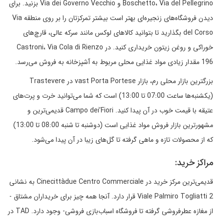
Boschetto، Via del Pellegrino و Via dei Governo Vecchio بزنید. برای
دیدن فروشگاه‌های زنجیره‌ای بهتر است بیشتر تمرکزتان را بر روی منطقه Via
del Corso بگذارید تا بتوانید کالاهای لوکس مانند سرکه عالی، قارچ‌های
خوراکی و روغن زیتون خریداری کنید. در Castroni، Via Cola di Rienzo
196 مقدار زیادی مواد غذایی محلی مربوط به آشپزخانه به فروش می‌رسد.
بزرگترین بازار محلی رم، بازار vast Porta Portese در Trastevere
(یکشنبه‌ها ساعت 07:00 تا 13:00) است که شما می‌توانید خرت و پرت‌های
عتیقه با قیمت خوب در آن پیدا کنید. Campo dei’Fiori قدیمی‌ترین و
مشهورترین بازار فروش مواد غذایی است (دوشنبه تا شنبه 08:00 تا 13:00)
که از محصولات تازه و ماهی گرفته تا گل‌های زیبا در آن پیدا می‌شود.
مراکز خرید:
قدیمی‌ترین مرکز خرید در Cinecittàdue Centro Commerciale به نشانی
Viale Palmiro Togliatti 2 قرار دارد. آنجا همه چیز برای خریداران مشتاق -
از مغازه عطرفروشی گرفته تا فروشگاه اسباب‌بازی فروشی- وجود دارد. TAD در