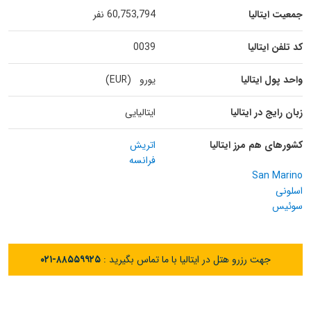
جمعیت ایتالیا
60,753,794 نفر
کد تلفن ایتالیا
0039
واحد پول ایتالیا
یورو (EUR)
زبان رایج در ایتالیا
ایتالیایی
کشورهای هم مرز ایتالیا
اتریش
فرانسه
San Marino
اسلونی
سوئیس
جهت رزرو هتل در ایتالیا با ما تماس بگیرید :
۰۲۱-۸۸۵۵۹۹۲۵