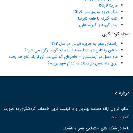
مارینا لارناکا
مرکز خرید متروپلیس لارناکا
قلعه گیرنه یا قلعه کایرنیا
بندر گیرنه یا گیرنه هاربر
مجله گردشگری
راهنمای سفر به جزیره قبرس در سال ۱۴۰۲
جشن ولنتاین در نقاط مختلف دنیا چگونه برگزار می شود؟
ماه عسل در ارمنستان – خاطره‌ای که شیرینی آن از یاد نخواهد رفت
برای ماه عسل در تایلند به کدام شهر برویم؟
درباره ما
آفتاب تراول ارائه دهنده بهترین و با کیفیت ترین خدمات گردشگری به صورت
آنلاین است.
با ما در شبکه های اجتماعی همرا ه باشید: