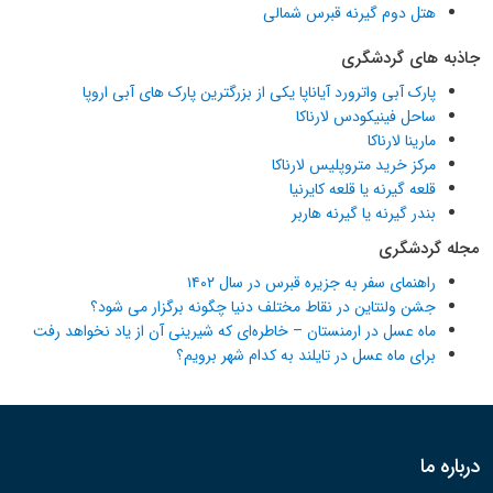
هتل دوم گیرنه قبرس شمالی
جاذبه های گردشگری
پارک آبی واترورد آیاناپا یکی از بزرگترین پارک های آبی اروپا
ساحل فینیکودس لارناکا
مارینا لارناکا
مرکز خرید متروپلیس لارناکا
قلعه گیرنه یا قلعه کایرنیا
بندر گیرنه یا گیرنه هاربر
مجله گردشگری
راهنمای سفر به جزیره قبرس در سال ۱۴۰۲
جشن ولنتاین در نقاط مختلف دنیا چگونه برگزار می شود؟
ماه عسل در ارمنستان – خاطره‌ای که شیرینی آن از یاد نخواهد رفت
برای ماه عسل در تایلند به کدام شهر برویم؟
درباره ما