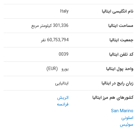
نام انگلیسی ایتالیا
Italy
مساحت ایتالیا
301,336 کیلومتر مربع
جمعیت ایتالیا
60,753,794 نفر
کد تلفن ایتالیا
0039
واحد پول ایتالیا
یورو (EUR)
زبان رایج در ایتالیا
ایتالیایی
کشورهای هم مرز ایتالیا
اتریش
فرانسه
San Marino
اسلونی
سوئیس