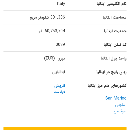
نام انگلیسی ایتالیا
Italy
مساحت ایتالیا
301,336 کیلومتر مربع
جمعیت ایتالیا
60,753,794 نفر
کد تلفن ایتالیا
0039
واحد پول ایتالیا
یورو (EUR)
زبان رایج در ایتالیا
ایتالیایی
کشورهای هم مرز ایتالیا
اتریش
فرانسه
San Marino
اسلونی
سوئیس