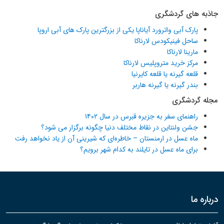
جاذبه های گردشگری
پارک آبی واترورد آیاناپا یکی از بزرگترین پارک های آبی اروپا
ساحل فینیکودس لارناکا
مارینا لارناکا
مرکز خرید متروپلیس لارناکا
قلعه گیرنه یا قلعه کایرنیا
بندر گیرنه یا گیرنه هاربر
مجله گردشگری
راهنمای سفر به جزیره قبرس در سال ۱۴۰۲
جشن ولنتاین در نقاط مختلف دنیا چگونه برگزار می شود؟
ماه عسل در ارمنستان – خاطره‌ای که شیرینی آن از یاد نخواهد رفت
برای ماه عسل در تایلند به کدام شهر برویم؟
درباره ما