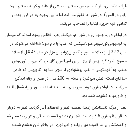
فرانسه کنونی، بلژیک، سویس باختری، بخشی از هلند و کرانه باختری رود
راین در آلمان)- در شهر رم اتفاق می‌افتد اما با این وجود رم در قرن بعدی
تمامی شبه جزیره ایتالیا را تصاحب می‌کند.
در اواخر دوره جمهوری در شهر رم، دیکتاتورهای نظامی پدید آمدند که میتوان
به لوسیوس‌کورنلیوس‌سولا‌فلیکس که اغلب با نام سولا شناخته می‌شوند در
سال 82 قبل از میلاد مسیح و گایوس‌ژولیوس‌سزار در سال 45 قبل از میلاد
مسیح اشاره کرد. پس از اینها اولین امپراتوری گایوس اکتاویوس تورینوس
ملقب به آگوستوس – لقب پیشنهادی از سوی سنا به اکتاویوس که خاص
خدایان است- شکل می‌گیرد و مردم رم 200 سال در صلح و رفاه زندگی
می‌کنند. در اواخر قرن دوم، امپراتوری رم از بریتانیا به شرق اروپا، شمال افریقا
و خاورمیانه کشیده شده بود.
بعد از مرگ کنستانتین زمینه تقسیم شهر و انحطاط آغاز گردید. شهر رم دوبار
در قرن 5 و قرن 6 غارت شد. شهر رم به دو قسمت شرقی و غربی تقسیم شد
و کشمکش بر سر قدرت میان پاپ و امپراتوری در اواخر قرن هشتم شدت