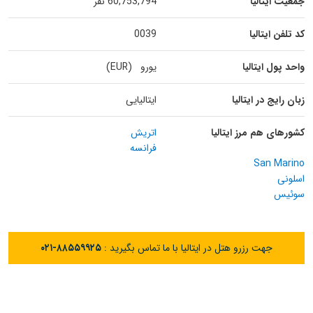
جمعیت ایتالیا
60,753,794 نفر
کد تلفن ایتالیا
0039
واحد پول ایتالیا
یورو (EUR)
زبان رایج در ایتالیا
ایتالیایی
کشورهای هم مرز ایتالیا
اتریش
فرانسه
San Marino
اسلونی
سوئیس
جهت رزرو هتل در ایتالیا با ما تماس بگیرید :
۰۲۱-۸۸۵۵۹۹۲۵