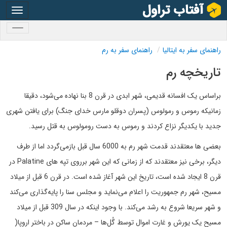
oggle
gation
oggle
gation
راهنمای سفر به ایتالیا
راهنمای سفر به رم
تاریخچه رم
براساس یک افسانه قدیمی، شهر ابدی در قرن 8 بنا نهاده می‌شود، دقیقا
زمانیکه رموس و رمولوس (پسران دوقلو مارس خدای جنگ) برای یافتن شهری
جدید با یکدیگر نزاع کردند و رموس به دست رومولوس به قتل رسید.
بعضی ها معتقدند قدمت شهر رم به 6000 سال قبل بازمی‌گردد اما از طرف
دیگر، برخی نیز معتقدند که از زمانی که این شهر برروی تپه های Palatine در
قرن 8 ایجاد شده است، تاریخ این شهر آغاز شده است. در قرن 6 قبل از میلاد
مسیح، شهر رم جمهوریت را اعلام می‌نماید و مجلس سنا را پایه‌گذاری می‌کند
و شهر سریعا شروع به رشد می‌کند. با وجود اینکه در سال 309 قبل از میلاد
مسیح یک یورش و غارت اموال توسط گُل‌ها – مردمان ساکن در باختر اروپا(