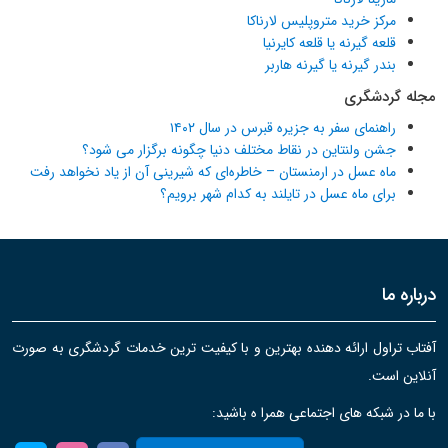
مرکز خرید متروپلیس لارناکا
قلعه گیرنه یا قلعه کایرنیا
بندر گیرنه یا گیرنه هاربر
مجله گردشگری
راهنمای سفر به جزیره قبرس در سال ۱۴۰۲
جشن ولنتاین در نقاط مختلف دنیا چگونه برگزار می شود؟
ماه عسل در ارمنستان – خاطره‌ای که شیرینی آن از یاد نخواهد رفت
برای ماه عسل در تایلند به کدام شهر برویم؟
درباره ما
آفتاب تراول ارائه دهنده بهترین و با کیفیت ترین خدمات گردشگری به صورت
آنلاین است.
با ما در شبکه های اجتماعی همرا ه باشید: