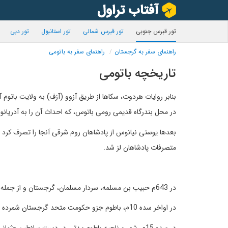
تور قبرس جنوبی
تور قبرس شمالی
تور استانبول
تور دبی
راهنمای سفر به گرجستان
راهنمای سفر به باتومی
تاریخچه باتومی
بنابر روایات هردوت، سکاها از طریق آزوو (آزف) به ولایت باتو
در محل بندرگاه قدیمی رومی باتوس، که احداث آن را به آدریان
بعدها یوستی نیانوس از پادشاهان روم شرقی آنجا را تصرف کرد و
متصرفات پادشاهان لز شد.
در 643م حبیب بن مسلمه، سردار مسلمان، گرجستان و از جمله باتوم را به صلح گشود و این شهر به دست مسلمانان افتاد.
در اواخر سده 10م، باطوم جزو حکومت متحد گرجستان شمرده میشد و پس از تجزیه امپراتوری گرجستان، امیران متاوارهای گوری در آنجا مستقر شدند.