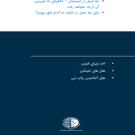
ماه عسل در ارمنستان – خاطره‌ای که شیرینی
آن از یاد نخواهد رفت
برای ماه عسل در تایلند به کدام شهر برویم؟
اخذ ویزای قبرس
هتل های شیشلی
هتل آتلانتیس پالم دبی