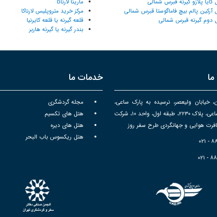
 کایا پلازو گیرنه قبرس شمالی
مارینا لارناکا
 آرکین پالم بیچ فاماگوستا قبرس شمالی
مرکز خرید متروپلیس لارناکا
 دوم گیرنه قبرس شمالی
قلعه گیرنه یا قلعه کایرنیا
بندر گیرنه یا گیرنه هاربر
ما
خدمات ما
ن، خیابان ولیعصر، نرسیده به پارک ساعی،
مجله گردشگری
برج سپهر ساعی، پلاک ۲۲۳۰، طبقه اول، واحد ۱۰، شرکت
هتل های تکسیم
رت هوایی و جهانگردی طرح سفر روز
هتل های دیره
هتل ریکسوس باب البحر
۰۲۱ - 
۰۲۱ - ۸