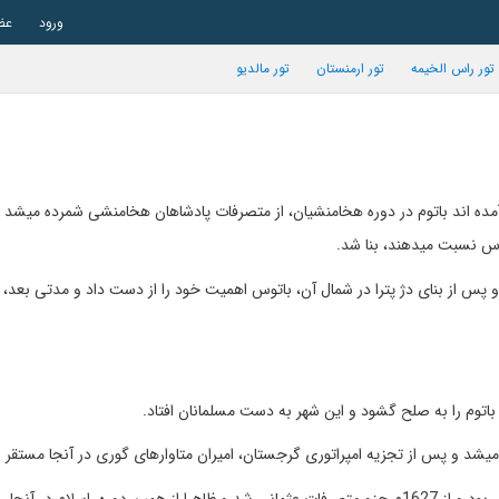
ورود
عض
تور راس الخیمه
تور ارمنستان
تور مالدیو
م آمده اند باتوم در دوره هخامنشیان، از متصرفات پادشاهان هخامنشی شمرده میشد 
وس نسبت میدهند، بنا شد.
 پس از بنای دژ پترا در شمال آن، باتوس اهمیت خود را از دست داد و مدتی بعد، 
در سده 15م، شهر و ناحیه باطوم مدتی در دست سلاطین عثمانی بود و از 1627م جزو متصرفات عثمانی شد و ظاهرا از همین دوره، اسلام در آنج