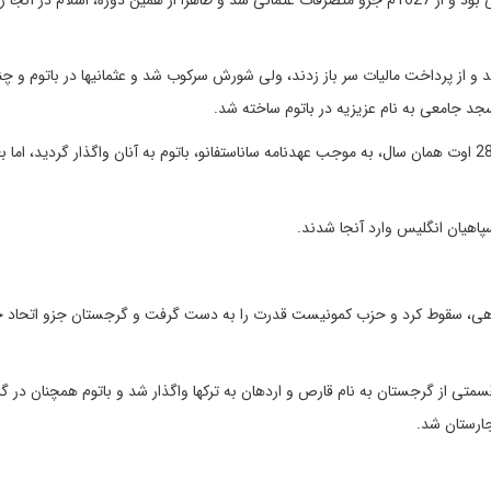
از پرداخت مالیات سر باز زدند، ولی شورش سرکوب شد و عثمانیها در باتوم و چ
سجد جامعی به نام عزیزیه در باتوم ساخته شد.
در 1878م، قشون روسی بندر و شهر باتوم را تصرف کردند و در 28 اوت همان سال، به موجب عهدنامه ساناستفانو، باتوم به آنان واگذار گردید، ا
ی، سقوط کرد و حزب کمونیست قدرت را به دست گرفت و گرجستان جزو اتحاد ج
شوروی، قسمتی از گرجستان به نام قارص و اردهان به ترکها واگذار شد و باتوم همچنان در 