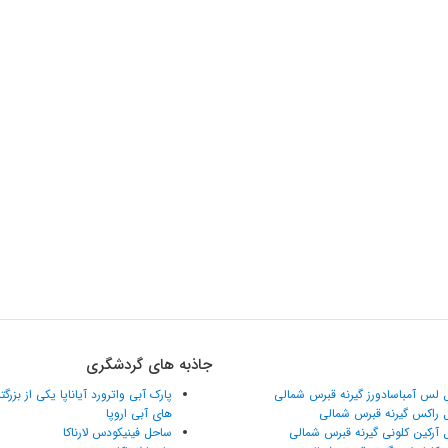
جاذبه های گردشگری
 لس آمباسادورز گیرنه قبرس شمالی
پارک آبی واترورد آیاناپا یکی از بزرگ
 راکس گیرنه قبرس شمالی
های آبی اروپا
 آرکین کلونی گیرنه قبرس شمالی
ساحل فینیکودس لارناکا