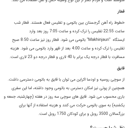
متوسط است و مردم کمتر از این نوع وسیله حمل و نقل استفاده می کنند.
قطار
خطوط راه آهن گرجستان بین باتومی و تفلیس فعال هستند. قطار شب
ساعت 22:55 تفلیس را ترک کرده و ساعت 7:05 روز بعد وارد
ایستگاه "Makhinjauri" باتومی می شود. قطار روز نیز ساعت 8:50 صبح
تفلیس را ترک کرده و ساعت 4:00 بعد از ظهر وارد باتومی می شود. هزینه
مسافرت با قطار درجه یک برابر با 40 لاری و قطار درجه دو 23 لاری است.
قایق
از سوچی روسیه و اودسا اکراین می توان با قایق به باتومی دسترسی داشت.
همچنین از پوتی نیز امکان دسترس به باتومی وجود داشته، اما این سفری
باری محسوب می شود. قایق های سوچی سه روز در هفته (چهارشنبه، جمعه و
یکشنبه) به سوی باتومی حرکت می کنند و هزینه استفاده از آنها برای
بزرگسالان 3500 روبل و برای کودکان 1750 روبل است.
نظر شما چیست؟