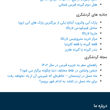
هتل دوم گیرنه قبرس شمالی
جاذبه های گردشگری
پارک آبی واترورد آیاناپا یکی از بزرگترین پارک های آبی اروپا
ساحل فینیکودس لارناکا
مارینا لارناکا
مرکز خرید متروپلیس لارناکا
قلعه گیرنه یا قلعه کایرنیا
بندر گیرنه یا گیرنه هاربر
مجله گردشگری
راهنمای سفر به جزیره قبرس در سال ۱۴۰۲
جشن ولنتاین در نقاط مختلف دنیا چگونه برگزار می شود؟
ماه عسل در ارمنستان – خاطره‌ای که شیرینی آن از یاد نخواهد رفت
برای ماه عسل در تایلند به کدام شهر برویم؟
درباره ما