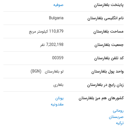
پایتخت بلغارستان
صوفیه
نام انگلیسی بلغارستان
Bulgaria
مساحت بلغارستان
110,879 کیلومتر مربع
جمعیت بلغارستان
7,202,198 نفر
کد تلفن بلغارستان
00359
واحد پول بلغارستان
لو بلغارستان (BGN)
زبان رایج در بلغارستان
بلغاری
کشورهای هم مرز بلغارستان
یونان
مقدونیه
رومانی
صربستان
ترکیه