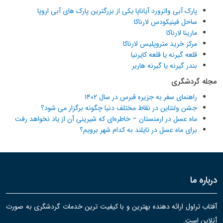
پارک آبی واترورد آیاناپا یکی از بزرگترین پارک های آبی اروپا
ساحل فینیکودس لارناکا
مارینا لارناکا
مرکز خرید متروپلیس لارناکا
قلعه گیرنه یا قلعه کایرنیا
بندر گیرنه یا گیرنه هاربر
مجله گردشگری
راهنمای سفر به جزیره قبرس در سال ۱۴۰۲
جشن ولنتاین در نقاط مختلف دنیا چگونه برگزار می شود؟
ماه عسل در ارمنستان – خاطره‌ای که شیرینی آن از یاد نخواهد رفت
برای ماه عسل در تایلند به کدام شهر برویم؟
درباره ما
آفتاب تراول ارائه دهنده بهترین و با کیفیت ترین خدمات گردشگری به صورت
آنلاین است.