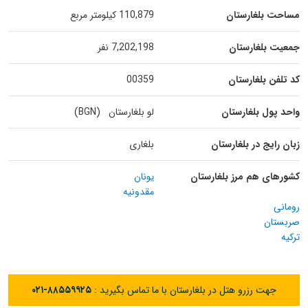
مساحت بلغارستان
110,879 کیلومتر مربع
جمعیت بلغارستان
7,202,198 نفر
کد تلفن بلغارستان
00359
واحد پول بلغارستان
لو بلغارستان (BGN)
زبان رایج در بلغارستان
بلغاری
کشورهای هم مرز بلغارستان
یونان
مقدونیه
رومانی
صربستان
ترکیه
جهت رزرو هتل در بلغارستان با ما تماس بگیرید :
۰۲۱-۸۸۵۵۹۹۲۵