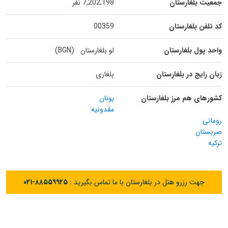
جمعیت بلغارستان
7,202,198 نفر
کد تلفن بلغارستان
00359
واحد پول بلغارستان
لو بلغارستان (BGN)
زبان رایج در بلغارستان
بلغاری
کشورهای هم مرز بلغارستان
یونان
مقدونیه
رومانی
صربستان
ترکیه
جهت رزرو هتل در بلغارستان با ما تماس بگیرید :
۰۲۱-۸۸۵۵۹۹۲۵