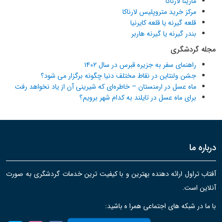
مارینا لارناکا
مرکز خرید متروپلیس لارناکا
قلعه گیرنه یا قلعه کایرنیا
بندر گیرنه یا گیرنه هاربر
مجله گردشگری
راهنمای سفر به جزیره قبرس در سال ۱۴۰۲
جشن ولنتاین در نقاط مختلف دنیا چگونه برگزار می شود؟
ماه عسل در ارمنستان – خاطره‌ای که شیرینی آن از یاد نخواهد رفت
برای ماه عسل در تایلند به کدام شهر برویم؟
درباره ما
آفتاب تراول ارائه دهنده بهترین و با کیفیت ترین خدمات گردشگری به صورت
آنلاین است.
با ما در شبکه های اجتماعی همرا ه باشید: