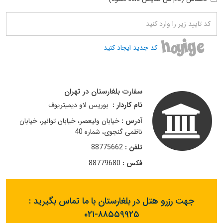
کد جدید ایجاد کنید
سفارت بلغارستان در تهران
نام کاردار :
بوریس لاو دیمیتریوف
آدرس :
خیابان ولیعصر، خیابان توانیر، خیابان
ناظمی گنجوی، شماره 40
تلفن :
88775662
فکس :
88779680
جهت رزرو هتل در بلغارستان با ما تماس بگیرید :
۰۲۱-۸۸۵۵۹۹۲۵