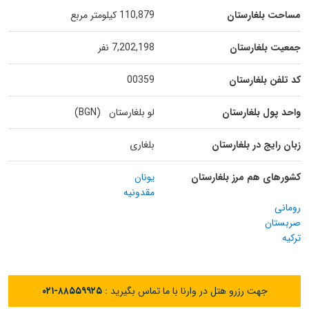
مساحت بلغارستان
110,879 کیلومتر مربع
جمعیت بلغارستان
7,202,198 نفر
کد تلفن بلغارستان
00359
واحد پول بلغارستان
لو بلغارستان (BGN)
زبان رایج در بلغارستان
بلغاری
کشورهای هم مرز بلغارستان
یونان
مقدونیه
رومانی
صربستان
ترکیه
جهت رزرو هتل در وارنا با ما تماس بگیرید :
۰۲۱-۸۸۵۵۹۹۲۵