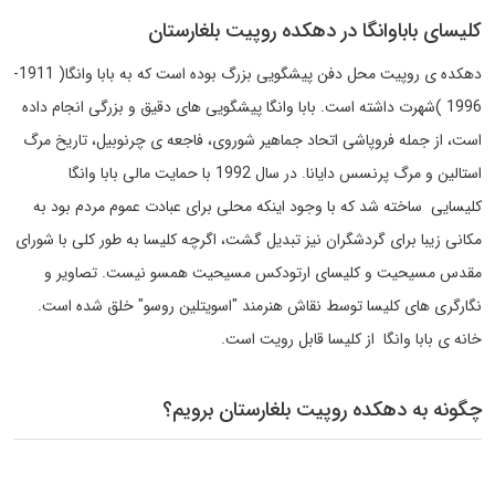
کلیسای باباوانگا در دهکده روپیت بلغارستان
دهکده ی روپیت محل دفن پیشگویی بزرگ بوده است که به بابا وانگا( 1911-
1996 )شهرت داشته است. بابا وانگا پیشگویی های دقیق و بزرگی انجام داده
است، از جمله فروپاشی اتحاد جماهیر شوروی، فاجعه ی چرنوبیل، تاریخ مرگ
استالین و مرگ پرنسس دایانا. در سال 1992 با حمایت مالی بابا وانگا
کلیسایی ساخته شد که با وجود اینکه محلی برای عبادت عموم مردم بود به
مکانی زیبا برای گردشگران نیز تبدیل گشت، اگرچه کلیسا به طور کلی با شورای
مقدس مسیحیت و کلیسای ارتودکس مسیحیت همسو نیست. تصاویر و
نگارگری های کلیسا توسط نقاش هنرمند "اسویتلین روسو" خلق شده است.
خانه ی بابا وانگا از کلیسا قابل رویت است.
چگونه به دهکده روپیت بلغارستان برویم؟