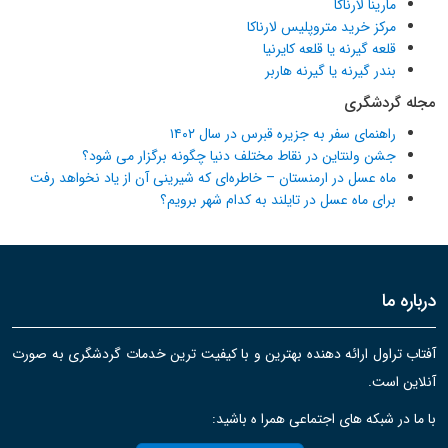
مارینا لارناکا
مرکز خرید متروپلیس لارناکا
قلعه گیرنه یا قلعه کایرنیا
بندر گیرنه یا گیرنه هاربر
مجله گردشگری
راهنمای سفر به جزیره قبرس در سال ۱۴۰۲
جشن ولنتاین در نقاط مختلف دنیا چگونه برگزار می شود؟
ماه عسل در ارمنستان – خاطره‌ای که شیرینی آن از یاد نخواهد رفت
برای ماه عسل در تایلند به کدام شهر برویم؟
درباره ما
آفتاب تراول ارائه دهنده بهترین و با کیفیت ترین خدمات گردشگری به صورت
آنلاین است.
با ما در شبکه های اجتماعی همرا ه باشید: