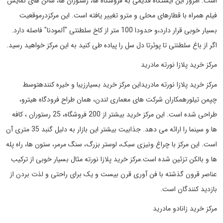
است. امروز این ایستگاه قدیمی به فروشگاه ها، رستوران ها، سالن های نمایش
فیلم همراه با قطارهای محلی و مترو تغییر یافته است. این مرکزدرموقعیت
بسیار خوبی قرار دارد،و حدودا 100 متر از کاخ سلطنتی "آلمودنا" فاصله دارد.
اگر از باغ سلطنتی تا پوئرتا دل سل را پیاده طی کنید به این مرکز خواهید رسید.
مرکز خرید پلازا نورته مادرید
مرکز خرید پلازا نورته مادریداین مرکز خرید بسیارزیبا و خیره کنندهتوسط
چپمن تیلورهمکاران شرکت های معماری لندن، همان طراح فرودگاه هیترو،
طراحی شده است. این مرکز خرید بیشتر از 200 فروشگاه، 25 رستوران ، کافه
ها و سینما را ارائه می دهد. جذابیت بیشتر این بازار به دلیل گنبد 35 متری آن
است. این مرکز با چراغ ونیزی سبک، لوستر بزرگ، سنگ مرمر، ستون ها، راه پله
ها و بالکن تزئین شده است.مرکز خرید پلازا نورته مثال بسیار خوبی از ترکیب
عناصر قرون گذشته با فن آوری قرن بیست و یک برای راحتی و لذت بردن از
بازدید کنندگان است.
مرکز خرید زانادو مادرید