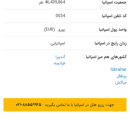
جمعیت اسپانیا
46,439,864 نفر
کد تلفن اسپانیا
0034
واحد پول اسپانیا
یورو (EUR)
زبان رایج در اسپانیا
اسپانیایی
کشورهای هم مرز اسپانیا
آندورا
فرانسه
Gibraltar
پرتقال
مراکش
جهت رزرو هتل در اسپانیا با ما تماس بگیرید :
۰۲۱-۸۸۵۵۹۹۲۵