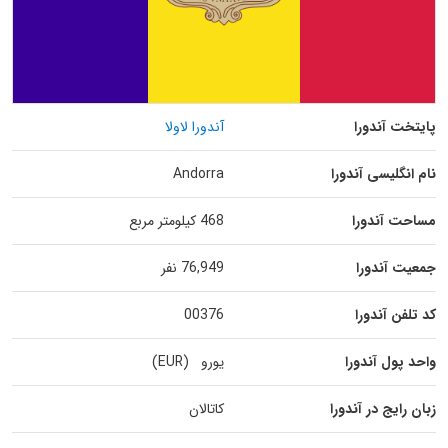
پایتخت آندورا
آندورا لاولا
نام انگلیسی آندورا
Andorra
مساحت آندورا
468 کیلومتر مربع
جمعیت آندورا
76,949 نفر
کد تلفن آندورا
00376
واحد پول آندورا
یورو (EUR)
زبان رایج در آندورا
کاتالان