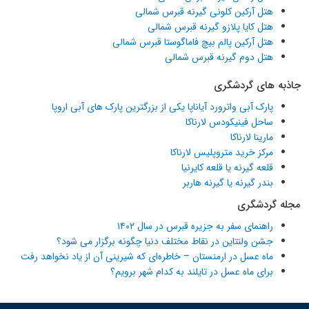
هتل آرکین کلونی گیرنه قبرس شمالی
هتل کایا پلازو گیرنه قبرس شمالی
هتل آرکین پالم بیچ فاماگوستا قبرس شمالی
هتل دوم گیرنه قبرس شمالی
جاذبه های گردشگری
پارک آبی واترورد آیاناپا یکی از بزرگترین پارک های آبی اروپا
ساحل فینیکودس لارناکا
مارینا لارناکا
مرکز خرید متروپلیس لارناکا
قلعه گیرنه یا قلعه کایرنیا
بندر گیرنه یا گیرنه هاربر
مجله گردشگری
راهنمای سفر به جزیره قبرس در سال ۱۴۰۲
جشن ولنتاین در نقاط مختلف دنیا چگونه برگزار می شود؟
ماه عسل در ارمنستان – خاطره‌ای که شیرینی آن از یاد نخواهد رفت
برای ماه عسل در تایلند به کدام شهر برویم؟