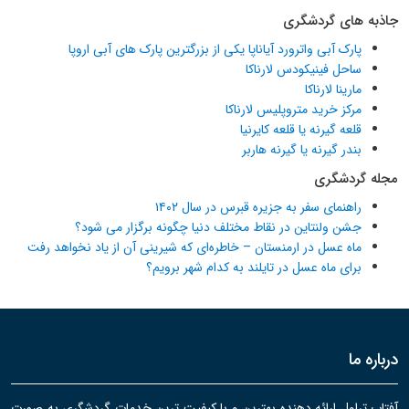
جاذبه های گردشگری
پارک آبی واترورد آیاناپا یکی از بزرگترین پارک های آبی اروپا
ساحل فینیکودس لارناکا
مارینا لارناکا
مرکز خرید متروپلیس لارناکا
قلعه گیرنه یا قلعه کایرنیا
بندر گیرنه یا گیرنه هاربر
مجله گردشگری
راهنمای سفر به جزیره قبرس در سال ۱۴۰۲
جشن ولنتاین در نقاط مختلف دنیا چگونه برگزار می شود؟
ماه عسل در ارمنستان – خاطره‌ای که شیرینی آن از یاد نخواهد رفت
برای ماه عسل در تایلند به کدام شهر برویم؟
درباره ما
آفتاب تراول ارائه دهنده بهترین و با کیفیت ترین خدمات گردشگری به صورت