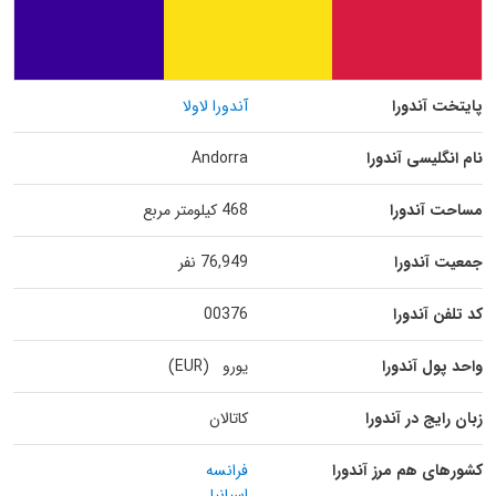
پایتخت آندورا
آندورا لاولا
نام انگلیسی آندورا
Andorra
مساحت آندورا
468 کیلومتر مربع
جمعیت آندورا
76,949 نفر
کد تلفن آندورا
00376
واحد پول آندورا
یورو (EUR)
زبان رایج در آندورا
کاتالان
کشورهای هم مرز آندورا
فرانسه
اسپانیا