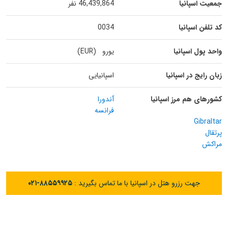
جمعیت اسپانیا
46,439,864 نفر
کد تلفن اسپانیا
0034
واحد پول اسپانیا
یورو (EUR)
زبان رایج در اسپانیا
اسپانیایی
کشورهای هم مرز اسپانیا
آندورا
فرانسه
Gibraltar
پرتقال
مراکش
جهت رزرو هتل در اسپانیا با ما تماس بگیرید :
۰۲۱-۸۸۵۵۹۹۲۵