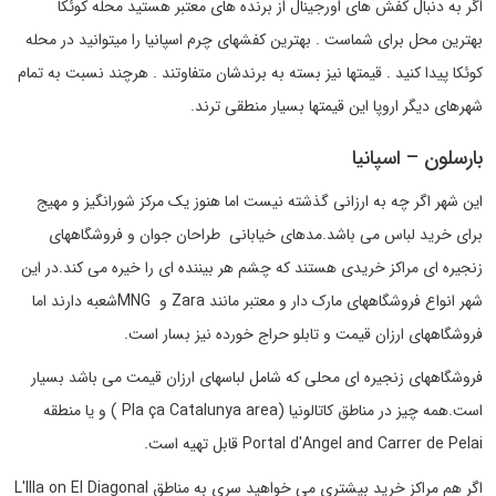
اگر به دنبال کفش های اورجینال از برنده های معتبر هستید محله کوئکا
بهترین محل برای شماست . بهترین کفشهای چرم اسپانیا را میتوانید در محله
کوئکا پیدا کنید . قیمتها نیز بسته به برندشان متفاوتند . هرچند نسبت به تمام
شهرهای دیگر اروپا این قیمتها بسیار منطقی ترند.
بارسلون – اسپانیا
این شهر اگر چه به ارزانی گذشته نیست اما هنوز یک مرکز شورانگیز و مهیج
برای خرید لباس می باشد.مدهای خیابانی طراحان جوان و فروشگاههای
زنجیره ای مراکز خریدی هستند که چشم هر بیننده ای را خیره می کند.در این
شهر انواع فروشگاههای مارک دار و معتبر مانند Zara و MNGشعبه دارند اما
فروشگاههای ارزان قیمت و تابلو حراج خورده نیز بسار است.
فروشگاههای زنجیره ای محلی که شامل لباسهای ارزان قیمت می باشد بسیار
است.همه چیز در مناطق کاتالونیا (Pla ça Catalunya area ) و یا منطقه
Portal d'Angel and Carrer de Pelai قابل تهیه است.
اگر هم مراکز خرید بیشتری می خواهید سری به مناطق L'Illa on El Diagonal