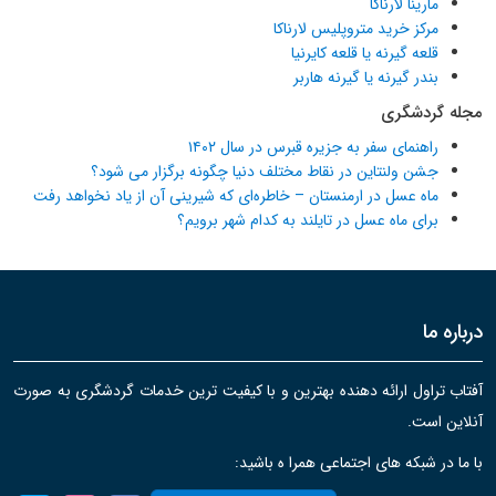
مارینا لارناکا
مرکز خرید متروپلیس لارناکا
قلعه گیرنه یا قلعه کایرنیا
بندر گیرنه یا گیرنه هاربر
مجله گردشگری
راهنمای سفر به جزیره قبرس در سال ۱۴۰۲
جشن ولنتاین در نقاط مختلف دنیا چگونه برگزار می شود؟
ماه عسل در ارمنستان – خاطره‌ای که شیرینی آن از یاد نخواهد رفت
برای ماه عسل در تایلند به کدام شهر برویم؟
درباره ما
آفتاب تراول ارائه دهنده بهترین و با کیفیت ترین خدمات گردشگری به صورت
آنلاین است.
با ما در شبکه های اجتماعی همرا ه باشید: