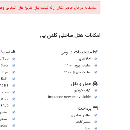
متاسفانه در حال حاضر امکان ارائه قیمت برای تاریخ های انتخابی وجود
امکانات هتل ساحلی گلدن بی
مشخصات عمومی
استخر 
۱۹۳ اتاق
t Tub
ساعت ورود: ۱۴:۰۰
ماساژ
ساعت خروج: ۱۲:۰۰
سونا
 Bath
حمل و نقل
ngers
کرایه خودرو
حمام ت
Limousine service available
ellas
a tub
پرداخت
استخر 
سالن غذاخوری
استخر
مستر کارت
استخر 
ویزا