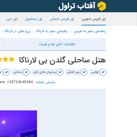
تور قبرس جنوبی
تور قبرس شمالی
تور استانبول
تور دبی
راهنمای سفر به قبرس
راهنمای سفر به لارناکا
رزرو هتل در لارناکا
اطلاعات اتاق ها و قیمت
هتل ساحلی گلدن بی لارناکا
لوکس
بین المللی
رستوران های عالی
ساحلی
اس
نمایش نقشه
-
one: +35724645444