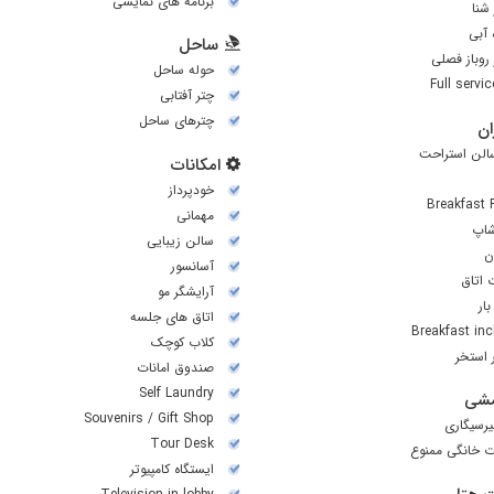
برنامه های نمایشی
شنا
آبی
ساحل
روباز فصلی
حوله ساحل
Full servi
چتر آفتابی
چترهای ساحل
ن
سالن استراحت
امکانات
خودپرداز
Breakfast
مهمانی
شاپ
سالن زیبایی
ن
آسانسور
 اتاق
آرایشگر مو
ار
اتاق های جلسه
Breakfast in
کلاب کوچک
ر استخر
صندوق امانات
Self Laundry
شی
Souvenirs / Gift Shop
رسیگاری
Tour Desk
ت خانگی ممنوع
ایستگاه کامپیوتر