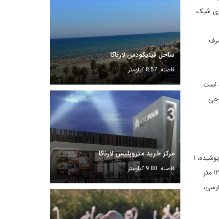
وری شیک
صرف
ساحل فینیکودس لارناکا
فاصله: 8.57 کیلومتر
ه است.
رحی
مرکز خرید متروپلیس لارناکا
صبحانه بوفه متنوع، سرویس ۲۴ ساعته، فضای سبز هتل، پارکینگ، دکتر ۲۴ ساعته، آرایشگاه (آقایان و بانوان)، خشکشوئی، آسانسور، ۳ رستوران سرپوشیده، ۱
فاصله: 9.80 کیلومتر
رستوران روباز، منوی رژیمی، ۴ اتاق کنفرانس با ظرفیت ۲۲۰ نفر و امکانات (ویدئو، پروژکتور، تلویزیون ، ...)، بار، کافی شاب، یک استخر سرپوشیده (۱۲۰ متر
 فارسی،