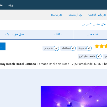
ورود
عض
تور راس الخیمه
تور ارمنستان
تور مالدیو
هتل ساحلی گلدن بی
نقشه هتل
امکانات
هتل های نزدیک
رزر
ریزورت
رمانتیک
خانوادگی
پا
مناسب سفر کاری
 Bay Beach Hotel Larnaca
- Larnaca-Dhekeleia Road - Zip/PostalCode: 6306
- Ph