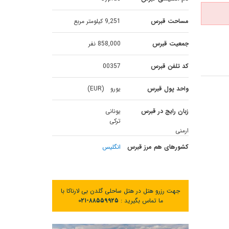
مساحت قبرس
9,251 کیلومتر مربع
جمعیت قبرس
858,000 نفر
کد تلفن قبرس
00357
واحد پول قبرس
یورو (EUR)
زبان رایج در قبرس
یونانی
ترکی
ارمنی
کشورهای هم مرز قبرس
انگلیس
جهت رزرو هتل در هتل ساحلی گلدن بی لارناکا با
ما تماس بگیرید :
۰۲۱-۸۸۵۵۹۹۲۵