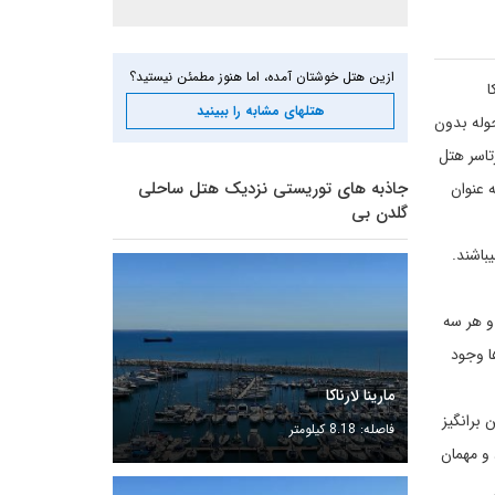
ازین هتل خوشتان آمده، اما هنوز مطمئن نیستید؟
لارناکا
هتلهای مشابه را ببینید
ر و حوله بدون
تاسر هتل
جاذبه های توریستی نزدیک هتل ساحلی
 عنوان
گلدن بی
باشند.
حوطه و هر سه
. ۳۱ اتاق برای غیرسیگاری ها وجود
مارینا لارناکا
برانگیز
فاصله: 8.18 کیلومتر
 و مهمان