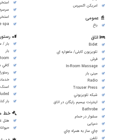
استخر 
امریکن اکسپرس
سرسره 
استخر 
عمومی
ce spa
باغ
رستورا
اتاق
بار / 
Bidet
بار
تلویزیون کابلی/ ماهواره ای
 Room
فرش
کافي 
In-Room Massage
رستورا
مینی بار
خدمات
Radio
اسنک ب
Trouser Press
cluded
شبكه تلويزيوني
بار کنا
اینترنت بیسیم رایگان در اتاق
Bathrobe
خط م
سشوار در حمام
هتل غی
دمپایی
حیوانا
چاي ساز به همراه چاي
تلفن