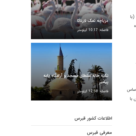
(با
دریاچه نمک لارناکا
فاصله: 10.17 کیلومتر
تکیه خاله سلطان مسجد و آرامگاه دایه
پیامبر
راساس
فاصله: 12.58 کیلومتر
 با
اطلاعات کشور قبرس
معرفی قبرس