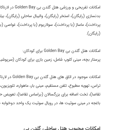
امکانات تفریحی و ورزشی هتل گلدن بی Golden Bay در لارناکا Larnaca :
بدنسازی (رایگان)، استخر (رایگان)، والیبال ساحلی (رایگان)، بیل
پرداخت)، ماساژ (با پرداخت)، سولاریوم (با پرداخت)، غواصی (ب
(رایگان).
امکانات هتل گلدن بی Golden Bay برای کودکان:
پرستار بچه، مینی کلوپ شامل، زمین بازی برای کودکان (سرپوشیده
امکانات موجود در اتاق های هتل گلدن بی Golden Bay در لارناکا Larnaca :
تراس، تهویه مطبوع، تلفن مستقیم، مینی بار، ماهواره، تلویزیو
تقاضا)، تخت اضافه برای بزرگسالان (براساس تقاضا)، تعویض حو
باغجه در مینی سوئیت ها، در رویال سوئیت یک واحد دوخوابه ب
امکانات محبوب هتل ساحلی گلدن بی