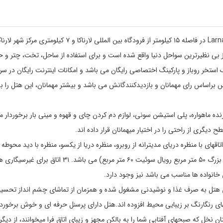
هتل گلدن بی Golden Bay در منطقه توریستی دکلیا لارناکا Larnaca در فاصله ۱۵ کیلومتر از فرودگاه بین المللی لارناکا و ۷ کیلومتری مرکز شهر 
 شده است. هتل گلدن بی Golden Bay دریکی از بی نظیرترین سواحل دنیا واقع شده است و برای استفاده از ساحل، تخت، چت
استخر روباز و پارکینگ اختصاصی رایگان می باشد و امکانات اینترنت رایگان در سر
 براساس رای مهمانان و بازدیدکنندگانش می باشد و بیشتر مهمانان، این هتل را به
نده ماهواره، پلی استیشن سونی، لوازم دم کردن چای و قهوه و مینی بار برخوردار می
ری از راحتی را در اختیار میهمانان قرار داده اند.
Gold در ۶ طبقه با تعداد ۱۹۳ اتاق شامل (اتاقهای با منظره دریای مدیترانه از روبرو، منظره دریا از یکسو، منظره با دید م
نوع با وسعت ۲۵ متر مربع، سوئیت کوچک ۳۰ متر مربع سوئیت بزرگ ۵۰ متر مربع رویال سوئیت ۶۰ متر مربع) می باشد
یای هتل به صرف غذا و نوشیدنی مشغول شده و همزمان از تماشای چشم انداز تحسین 
ای رنگارنگ بر زیبایی محیط افزوده اند.هتل دارای پرسنل حرفه ای و خوش برخورد
ان نخل که صبحهای آفتابی شما را به بالکن مجهز و زیبای اتاق فرا میخوانند، از دیگر