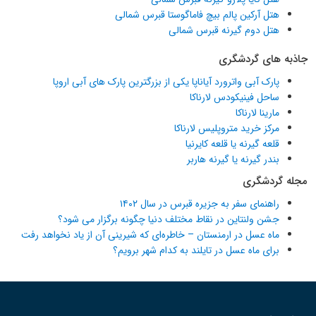
هتل آرکین پالم بیچ فاماگوستا قبرس شمالی
هتل دوم گیرنه قبرس شمالی
جاذبه های گردشگری
پارک آبی واترورد آیاناپا یکی از بزرگترین پارک های آبی اروپا
ساحل فینیکودس لارناکا
مارینا لارناکا
مرکز خرید متروپلیس لارناکا
قلعه گیرنه یا قلعه کایرنیا
بندر گیرنه یا گیرنه هاربر
مجله گردشگری
راهنمای سفر به جزیره قبرس در سال ۱۴۰۲
جشن ولنتاین در نقاط مختلف دنیا چگونه برگزار می شود؟
ماه عسل در ارمنستان – خاطره‌ای که شیرینی آن از یاد نخواهد رفت
برای ماه عسل در تایلند به کدام شهر برویم؟