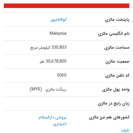
پایتخت مالزی
کوالالامپور
نام انگلیسی مالزی
Malaysia
مساحت مالزی
330,803 کیلومتر مربع
جمعیت مالزی
30,678,800 نفر
کد تلفن مالزی
0060
واحد پول مالزی
رینگت مالزی (MYR)
زبان رایج در مالزی
کشورهای هم مرز مالزی
برونئی دارالسلام
اندونزی
تایلند