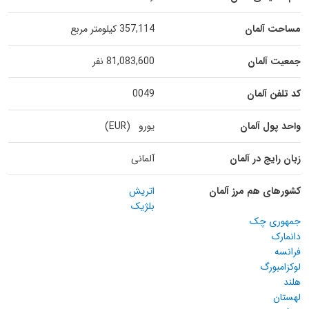
مساحت آلمان
357,114 کیلومتر مربع
جمعیت آلمان
81,083,600 نفر
کد تلفن آلمان
0049
واحد پول آلمان
یورو (EUR)
زبان رایج در آلمان
آلمانی
کشورهای هم مرز آلمان
اتریش
بلژیک
جمهوری چک
دانمارک
فرانسه
لوکزامبورگ
هلند
لهستان