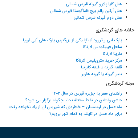
هتل کایا پلازو گیرنه قبرس شمالی
هتل آرکین پالم بیچ فاماگوستا قبرس شمالی
هتل دوم گیرنه قبرس شمالی
جاذبه های گردشگری
پارک آبی واترورد آیاناپا یکی از بزرگترین پارک های آبی اروپا
ساحل فینیکودس لارناکا
مارینا لارناکا
مرکز خرید متروپلیس لارناکا
قلعه گیرنه یا قلعه کایرنیا
بندر گیرنه یا گیرنه هاربر
مجله گردشگری
راهنمای سفر به جزیره قبرس در سال ۱۴۰۲
جشن ولنتاین در نقاط مختلف دنیا چگونه برگزار می شود؟
ماه عسل در ارمنستان – خاطره‌ای که شیرینی آن از یاد نخواهد رفت
برای ماه عسل در تایلند به کدام شهر برویم؟