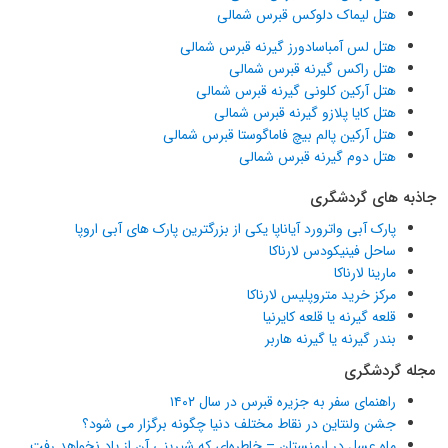
هتل لیماک دلوکس قبرس شمالی
هتل لس آمباسادورز گیرنه قبرس شمالی
هتل راکس گیرنه قبرس شمالی
هتل آرکین کلونی گیرنه قبرس شمالی
هتل کایا پلازو گیرنه قبرس شمالی
هتل آرکین پالم بیچ فاماگوستا قبرس شمالی
هتل دوم گیرنه قبرس شمالی
جاذبه های گردشگری
پارک آبی واترورد آیاناپا یکی از بزرگترین پارک های آبی اروپا
ساحل فینیکودس لارناکا
مارینا لارناکا
مرکز خرید متروپلیس لارناکا
قلعه گیرنه یا قلعه کایرنیا
بندر گیرنه یا گیرنه هاربر
مجله گردشگری
راهنمای سفر به جزیره قبرس در سال ۱۴۰۲
جشن ولنتاین در نقاط مختلف دنیا چگونه برگزار می شود؟
ماه عسل در ارمنستان – خاطره‌ای که شیرینی آن از یاد نخواهد رفت