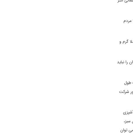
الی اکثر
 مردم
ملا گرم و
 را نباید
 طول
ور گروهی در تور شرکت
آشپزی
 سبز،
می توان