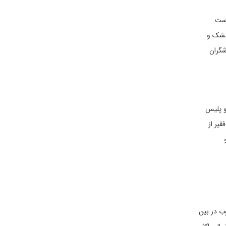
ه است.
خشک و
شگران
و پلیس
یر از
وب در بین