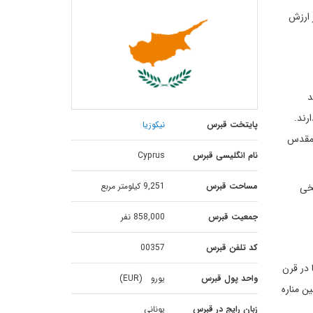
 ارزش
معرض دید
رند.
پایتخت قبرس
نیکوزیا
 مقدس
نام انگلیسی قبرس
Cyprus
مساحت قبرس
9,251 کیلومتر مربع
یخی
جمعیت قبرس
858,000 نفر
کد تلفن قبرس
00357
در قرن
واحد پول قبرس
یورو (EUR)
ن مناره
زبان رایج در قبرس
یونانی