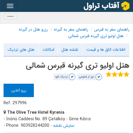
oggle
gation
oggle
gation
راهنمای سفر به قبرس
راهنمای سفر به گیرنه
رزرو هتل در گیرنه
هتل اولیو تری گیرنه قبرس شمالی
اطلاعات اتاق ها و قیمت
نقشه هتل
امکانات
هتل های نزدیک
هتل اولیو تری گیرنه قبرس شمالی
دور از شلوغی
نزدیک کوه
رزرو آنلاین
Ref: 297996
The Olive Tree Hotel Kyrenia
- İnönü Caddesi No. 89 Çatalköy - Girne Kıbrıs
نمایش نقشه
-
- Phone: 903928244200