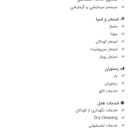
سيستم سرمايشي و گرمايشي
استخر و اسپا
ماساژ
سونا
استخر کودکان
استخر سرپوشیده
استخر روباز
رستوران
بار
رستوران
خدمات اتاق
خدمات هتل
خدمات نگهداری از کودکان
Dry Cleaning
خدمات لباسشوئی