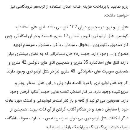
رزرو نمایید با پرداخت هزینه اضافه امکان استفاده از ترنسفر فرودگاهی نیز
خواهید داشت.
هتل اولیو تری در مجموع دارای 107 اتاق می باشد. اتاق های استاندارد
اکونومی هتل اولیو تری قبرس شمالی 17 متری هستند و در آن امکاناتی چون
گاو صندوق ، تلویزیون ، یخچال ، مبلمان ، بالکن ، سشوار ، سیستم تهویه
مطبوع و ... وجود دارد. جهت رفاه حال مسافرانی که به فضای بیشتری نیاز
دارند اتاق های استاندارد 35 متری و همچنین اتاق های دلوکس 42 متری و
همچنین سوییت های خانوادگی 48 متری نیز در هتل اولیو تری وجود دارند.
اگر چه هتل اولیو تری با دریا فاصله دارد ولی در این هتل استخر روباز و
سرپوشیده وجود دارد. در کنار استخر، تخت هایی جهت آفتاب گرفتن وجود
دارد. همچنین می توانید از کافه و بار کنار استخر نوشیدنی و اسنک مورد علاقه
خود را سفارش دهید و در هنگام آفتاب گرفتن از آن لذت ببرید. همچنین از
دیگر امکانات هتل اولیو تری می توان به زمین تنیس ، بیلیارد ، سونا ، باشگاه ،
اسپا ، دارت ، پینگ پونگ و پارکینگ رایگان اشاره کرد.