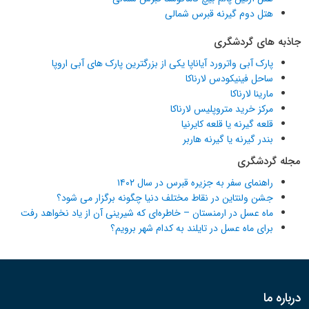
هتل دوم گیرنه قبرس شمالی
جاذبه های گردشگری
پارک آبی واترورد آیاناپا یکی از بزرگترین پارک های آبی اروپا
ساحل فینیکودس لارناکا
مارینا لارناکا
مرکز خرید متروپلیس لارناکا
قلعه گیرنه یا قلعه کایرنیا
بندر گیرنه یا گیرنه هاربر
مجله گردشگری
راهنمای سفر به جزیره قبرس در سال ۱۴۰۲
جشن ولنتاین در نقاط مختلف دنیا چگونه برگزار می شود؟
ماه عسل در ارمنستان – خاطره‌ای که شیرینی آن از یاد نخواهد رفت
برای ماه عسل در تایلند به کدام شهر برویم؟
درباره ما