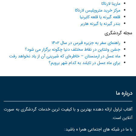
مارینا لارناکا
مرکز خرید متروپلیس لارناکا
قلعه گیرنه یا قلعه کایرنیا
بندر گیرنه یا گیرنه هاربر
مجله گردشگری
راهنمای سفر به جزیره قبرس در سال ۱۴۰۲
جشن ولنتاین در نقاط مختلف دنیا چگونه برگزار می شود؟
ماه عسل در ارمنستان – خاطره‌ای که شیرینی آن از یاد نخواهد رفت
برای ماه عسل در تایلند به کدام شهر برویم؟
درباره ما
آفتاب تراول ارائه دهنده بهترین و با کیفیت ترین خدمات گردشگری به صورت
آنلاین است.
با ما در شبکه های اجتماعی همرا ه باشید: