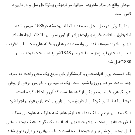
میدان واقع در مرکز مادرید، اسپانیا، در نزدیکی پوئرتا دل سل و در باریو د
لاس است.
میدان کنونی دراصل محل صومعه سانتا آنا بوده،که در1586اسیس شده
امادرطول سلطنت خوزه بناپارت(برادر ناپلئون)،درسال 1810با ایجادفاضلاب
شهری مادریدصومعه قدیمی وابسته به راهبان و خانه های مجاور آن تخریب
شد. و به جای آن، پلازاسانتاآنادرسال 1848شروع به ساخت کرده وسال
1880کامل شد .
یک قسمت برای افرادمحلی و گردشگران،این مربع یک محل راحت به صرف
چند ساعت در طول روز یا شب است. یک نوشیدنی و خوردن برخی از روغن
های گیاهی خوشمزه در یکی از کافه ها است که آن را احاطه کرده است،
درحالی که تماشای کودکان از طریق میدان بازی وانت بازی فوتبال اجرا شود.
سبک معماری؛ریتم ورنگ بدنه ها؛بازشوها؛نوشته هاوکتیبه هاوحتی سنگ
فرش خیابانها و ساختمانهادر خیابانهای اطراف با یکدیگر هماهنگ بوده ونمایی
قابل توجه و چشم نواز بوجوده آورده است در قسمتهایی نیز برای تنوع شاید