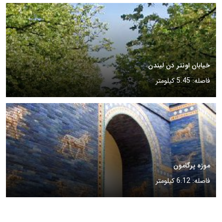
خیابان اونتر دن لیندن
فاصله: 5.45 کیلومتر
موزه پرگامون
فاصله: 6.12 کیلومتر