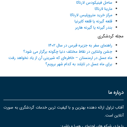
ساحل فینیکودس لارناکا
مارینا لارناکا
مرکز خرید متروپلیس لارناکا
قلعه گیرنه یا قلعه کایرنیا
بندر گیرنه یا گیرنه هاربر
مجله گردشگری
راهنمای سفر به جزیره قبرس در سال ۱۴۰۲
جشن ولنتاین در نقاط مختلف دنیا چگونه برگزار می شود؟
ماه عسل در ارمنستان – خاطره‌ای که شیرینی آن از یاد نخواهد رفت
برای ماه عسل در تایلند به کدام شهر برویم؟
درباره ما
آفتاب تراول ارائه دهنده بهترین و با کیفیت ترین خدمات گردشگری به صورت
آنلاین است.
با ما در شبکه های اجتماعی همرا ه باشید: