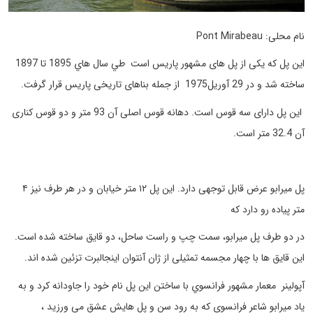
نام محلی: Pont Mirabeau
اين پل که یکی از پل های مشهور پاریس است طي سال هاي 1895 تا 1897
ساخته شد و در 29 آوریل1975 از جمله بناهای تاریخی پاریس قرار گرفت.
این پل دارای سه قوس است. دهانه قوس اصلی آن 93 متر و دو قوس کناری
آن 32.4 متر است.
پل میرابو عرض قابل توجهی دارد. این پل ۱۲ متر خیابان و در هر طرف نیز ۴
متر پیاده رو دارد که
در دو طرف پل میرابو، سمت چپ و راست ساحل، دو قایق ساخته شده است.
این قایق ها با چهار مجسمه تمثیلی از ژان آنتوان اینجالبرت تزئین شده اند.
آپولينر معمار مشهور فرانسوي با ساختن اين پل نام خود را جاودانه كرد و به
ياد ميرابو شاعر فرانسوي كه به رود سن و پل هايش عشق مي ورزيد ،