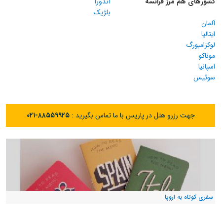
کشورهای هم مرز فرانسه
آندورا
بلژیک
آلمان
ایتالیا
لوکزامبورگ
موناکو
اسپانیا
سوئیس
جهت رزرو هتل در پاریس با ما تماس بگیرید :
۰۲۱-۸۸۵۵۹۹۲۵
سفری کوتاه به اروپا