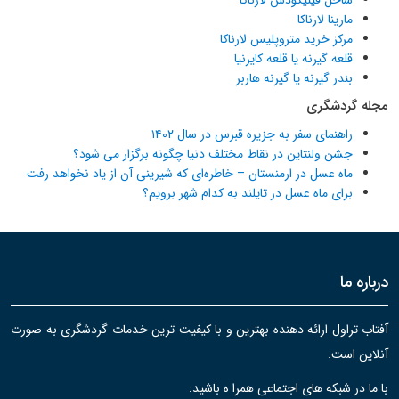
مارینا لارناکا
مرکز خرید متروپلیس لارناکا
قلعه گیرنه یا قلعه کایرنیا
بندر گیرنه یا گیرنه هاربر
مجله گردشگری
راهنمای سفر به جزیره قبرس در سال ۱۴۰۲
جشن ولنتاین در نقاط مختلف دنیا چگونه برگزار می شود؟
ماه عسل در ارمنستان – خاطره‌ای که شیرینی آن از یاد نخواهد رفت
برای ماه عسل در تایلند به کدام شهر برویم؟
درباره ما
آفتاب تراول ارائه دهنده بهترین و با کیفیت ترین خدمات گردشگری به صورت
آنلاین است.
با ما در شبکه های اجتماعی همرا ه باشید: