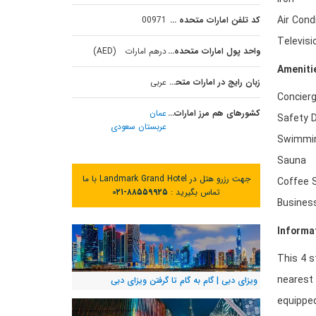
Air Cond
کد تلفن امارات متحده عربی
00971
Televisi
واحد پول امارات متحده عربی
درهم امارات (AED)
Ameniti
زبان رایج در امارات متحده عربی
عربی
Concier
کشورهای هم مرز امارات متحده عربی
عمان
Safety 
عربستان سعودی
Swimmin
Sauna
جهت رزرو هتل در Landmark Grand Hotel با ما
Coffee 
تماس بگیرید :
۰۲۱-۸۸۵۵۹۹۲۵
Business
Informa
This 4 s
nearest 
ویزای دبی | گام به گام تا گرفتن ویزای دبی
equipped