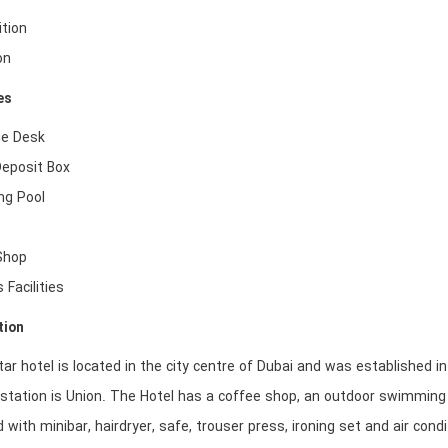
ition
on
es
ge Desk
Deposit Box
g Pool
Shop
 Facilities
tion
tar hotel is located in the city centre of Dubai and was established in
station is Union. The Hotel has a coffee shop, an outdoor swimming
 with minibar, hairdryer, safe, trouser press, ironing set and air condi