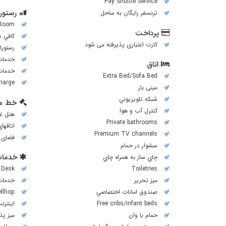
Pay Shuttle Service
رستورا
ترنسفر رایگان به ساحل
 Room
پرداخت
کافي 
کارت اعتباری پذیرفته می شود
رستورا
خدمات
اتاق
خدمات اتا
Extra Bed/Sofa Bed
harge)
مینی بار
شبكه تلويزيوني
خط م
کنترل آب و هوا
هتل غی
Private bathrooms
اتاقها
Premium TV channels
فضای 
سشوار در حمام
خدمات
چاي ساز به همراه چاي
 Desk
Toiletries
میز تحریر
خدمات
صندوق امانات اختصاصي
ellhop
Free cribs/infant beds
اینترن
حمام با وان
میز پذیرش 