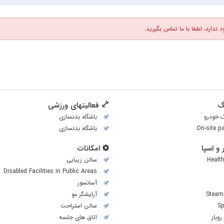
 ندارد، لطفا با ما تماس بگیرید.
گ
فعالیتهای ورزشی
گ خودرو
باشگاه بدنسازی
On-site p
باشگاه بدنسازی
و اسپا
امکانات
Healt
سالن زیبایی
Disabled Facilities in Public Areas
آسانسور
Steam
آرایشگر مو
Sp
سالن استراحت
روباز
اتاق های جلسه