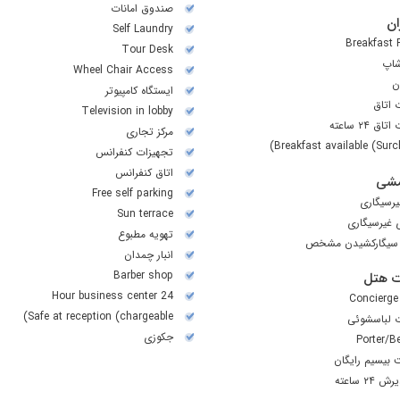
صندوق امانات
ن
Self Laundry
Breakfast
Tour Desk
شاپ
Wheel Chair Access
ن
ایستگاه کامپیوتر
 اتاق
Television in lobby
ق ۲۴ ساعته
مرکز تجاری
Breakfast available (Surc
تجهیزات کنفرانس
اتاق کنفرانس
شی
Free self parking
رسیگاری
Sun terrace
ی غیرسیگاری
تهويه مطبوع
سیگارکشیدن مشخص
انبار چمدان
Barber shop
 هتل
24 Hour business center
Concierge
Safe at reception (chargeable)
 لباسشوئی
جکوزی
Porter/B
ت بیسیم رایگان
۲۴ ساعته