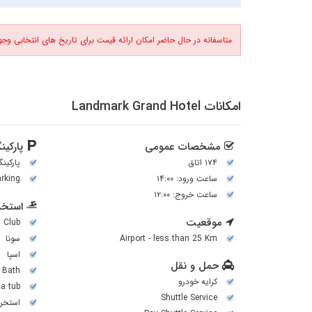
متاسفانه در حال حاضر امکان ارائه قیمت برای تاریخ های انتخابی وجود
امکانات Landmark Grand Hotel
مشخصات عمومی
پارکین
۱۷۴ اتاق
پارکین
ساعت ورود: ۱۴:۰۰
arking
ساعت خروج: ۱۲:۰۰
استخر 
موقعیت
h Club
Airport - less than 25 Km
سونا
اسپا
حمل و نقل
 Bath
کرایه خودرو
a tub
Shuttle Service
استخر 