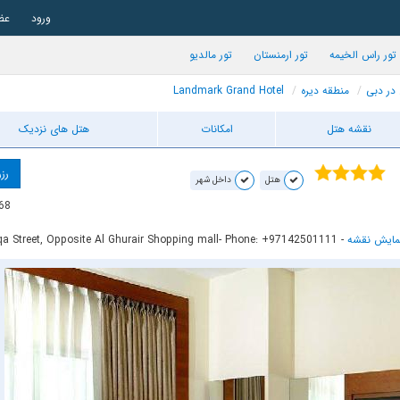
ورود
عض
تور راس الخیمه
تور ارمنستان
تور مالدیو
 در دبی
منطقه دیره
Landmark Grand Hotel
نقشه هتل
امکانات
هتل های نزدیک
رزر
هتل
داخل شهر
68
مایش نقشه
-
- Phone: +97142501111
qqa Street, Opposite Al Ghurair Shopping mall