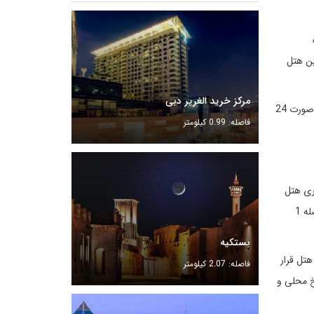
ین هتل
مرکز خرید الغریر دبی
یکی دیگر از ویژگی‌های خاص این هتل این است که کارمندان پذیرش قادرند به 7 زبان: فارسی، انگلیسی، عربی، هندی، فیلیپینی، روسی و اردو، به صورت 24
فاصله: 0.99 کیلومتر
 منطقه دیره قرار دارد. نزدیکترین ایستگاه مترو به هتل دریم سیتی، ایستگاه رقه است که در 200 متری هتل
قرار دارد. همچنین رستوران هایی مثل مک دونالد و کی اف سی در فاصله چند قدمی هتل قرار دارند. مرکز خرید الغریر و سیتی سنتر دیره هم در فاصله 1
بستکیه
در نزدیکی این هتل قرار دارند، بازدید کنند: خور دبی (دبی کریک) در 950 متری هتل قرار
فاصله: 2.07 کیلومتر
خ محلی و