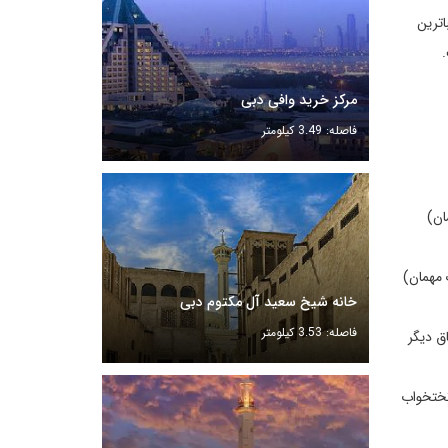
گر از زیباترین
مرکز خرید وافی دبی
فاصله: 3.49 کیلومتر
 علاوه یک مهمان)
که مناسب 2 نفر (به علاوه یک مهمان)
خانه شیخ سعید آل مکتوم دبی
فاصله: 3.53 کیلومتر
ق دیگر
دو تختخواب