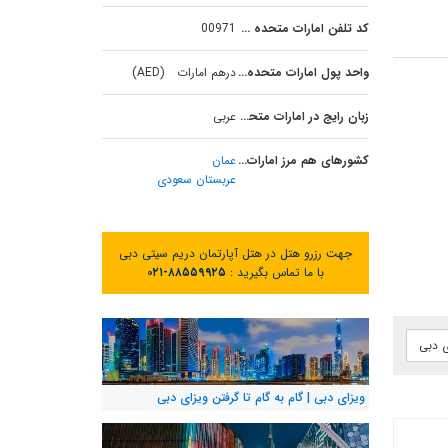
کد تلفن امارات متحده عربی
00971
واحد پول امارات متحده عربی
درهم امارات (AED)
زبان رایج در امارات متحده عربی
عربی
کشورهای هم مرز امارات متحده عربی
عمان
عربستان سعودی
جهت رزرو هتل در هتل آپارتمان دریم سیتی دبی
با ما تماس بگیرید :
۰۲۱-۸۸۵۵۹۹۲۵
ی دبی
ویزای دبی | گام به گام تا گرفتن ویزای دبی