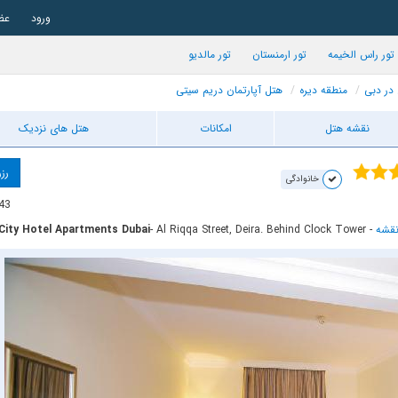
ورود
عض
تور راس الخیمه
تور ارمنستان
تور مالدیو
 در دبی
منطقه دیره
هتل آپارتمان دریم سیتی
نقشه هتل
امکانات
هتل های نزدیک
رزر
خانوادگی
43
قشه
-
- Al Riqqa Street, Deira. Behind Clock Tower
City Hotel Apartments Dubai